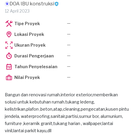
DOA IBU konstruksi
12 April 2023
—
Tipe Proyek
—
Lokasi Proyek
—
Ukuran Proyek
—
Durasi Pengerjaan
—
Tahun Penyelesaian
—
Nilai Proyek
Bangun dan renovasi rumah.interior exterior,memberikan
solusi untuk kebutuhan rumah.tukang ledeng,
kelistrikan,plafon ,beton,atap,cleaning,pengecatan,kusen pintu
jendela, waterproofing,sanitair,partisi,sumur bor, alumunium,
furniture ,keramik granit,tukang harian , wallpaper,lantai
vinil,lantai parkit kayu,dll