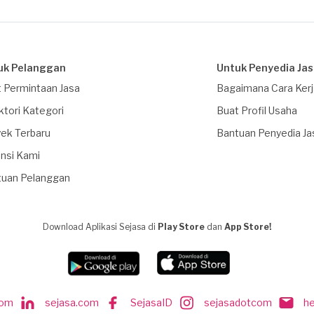
uk Pelanggan
Untuk Penyedia Ja
 Permintaan Jasa
Bagaimana Cara Ker
ktori Kategori
Buat Profil Usaha
ek Terbaru
Bantuan Penyedia Ja
nsi Kami
tuan Pelanggan
Download Aplikasi Sejasa di
Play Store
dan
App Store!
com
sejasa.com
SejasaID
sejasadotcom
h