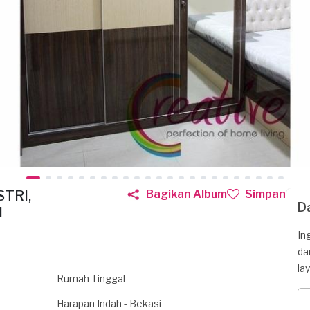
TRI,
Bagikan Album
Simpan
D
I
In
da
la
Rumah Tinggal
Harapan Indah - Bekasi