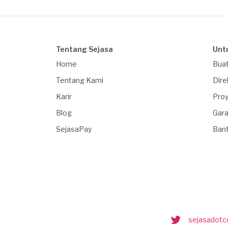
Tentang Sejasa
Unt
Home
Buat
Tentang Kami
Dire
Karir
Proy
Blog
Gara
SejasaPay
Ban
sejasadot