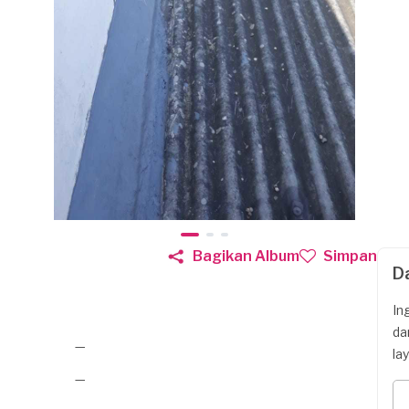
Bagikan Album
Simpan
D
In
da
—
la
—