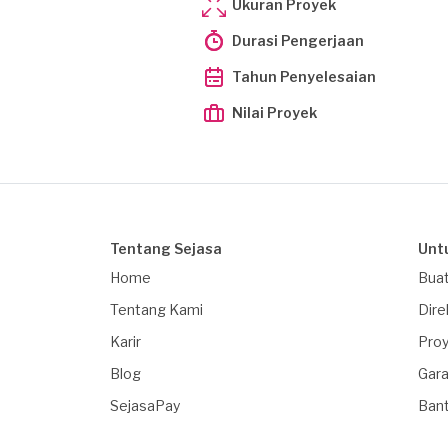
Ukuran Proyek
Durasi Pengerjaan
Tahun Penyelesaian
Nilai Proyek
Tentang Sejasa
Unt
Home
Buat
Tentang Kami
Dire
Karir
Proy
Blog
Gara
SejasaPay
Ban