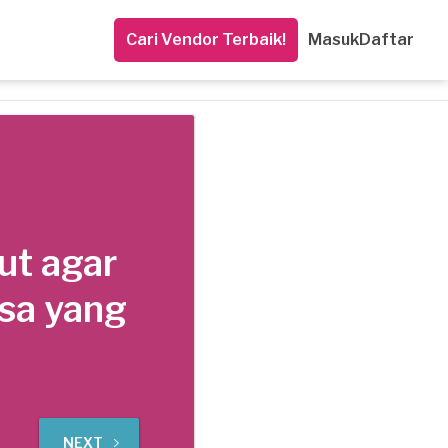
Cari Vendor Terbaik!
Masuk
Daftar
ut agar
asa yang
NEXT