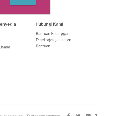
Penyedia
Hubungi Kami
Bantuan Pelanggan
E: hello@sejasa.com
Bantuan
 Usaha
bijakan privasi
Syarat penggunaan