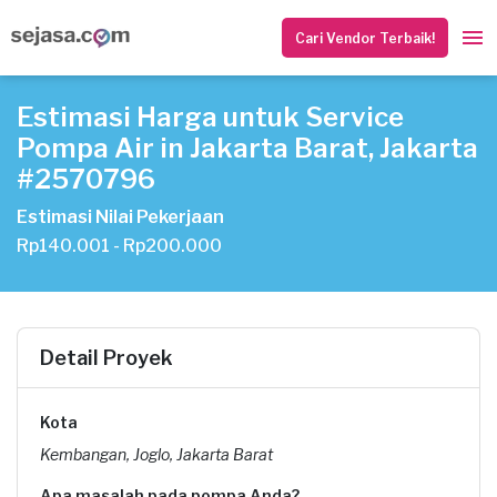
Cari Vendor Terbaik!
Estimasi Harga untuk Service
Pompa Air in Jakarta Barat, Jakarta
#2570796
Estimasi Nilai Pekerjaan
Rp140.001 - Rp200.000
Detail Proyek
Kota
Kembangan, Joglo, Jakarta Barat
Apa masalah pada pompa Anda?