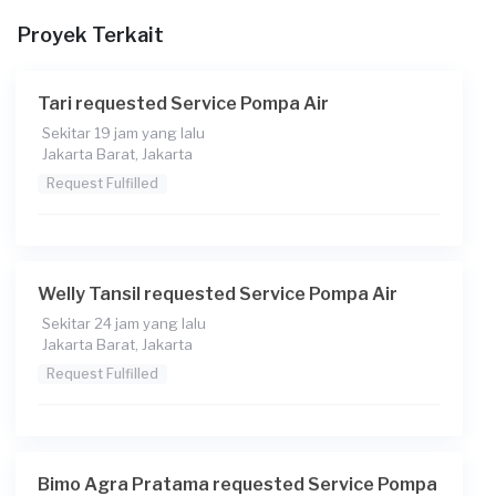
Pada pukul berapa Anda membutuhkan layanan?
Proyek Terkait
11:00
Berapa budget total untuk layanan ini?
Tari requested Service Pompa Air
Rp180.000 + Rp11.000 (biaya layanan)
Sekitar 19 jam yang lalu
Jakarta Barat, Jakarta
Catatan
Request Fulfilled
Welly Tansil requested Service Pompa Air
Sekitar 24 jam yang lalu
Jakarta Barat, Jakarta
Request Fulfilled
Bimo Agra Pratama requested Service Pompa