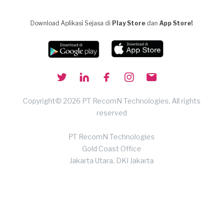
Download Aplikasi Sejasa di
Play Store
dan
App Store!
Copyright© 2026 PT RecomN Technologies, All rights
reserved
PT RecomN Technologies
Gold Coast Office
Jakarta Utara, DKI Jakarta