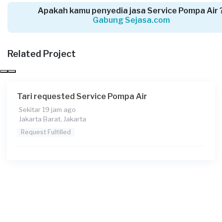
Apakah kamu penyedia jasa Service Pompa Air 
Gabung Sejasa.com
Irmanda Putra requested Service Pompa Air
3 hari yang lalu
Related Project
Jakarta Selatan, Jakarta
Request Fulfilled
Tari requested Service Pompa Air
Sekitar 19 jam ago
Jakarta Barat, Jakarta
Irmabatubara requested Service Pompa Air
Request Fulfilled
3 hari yang lalu
Jakarta Selatan, Jakarta
Request Fulfilled
Megawati requested Service Pompa Air
3 hari yang lalu