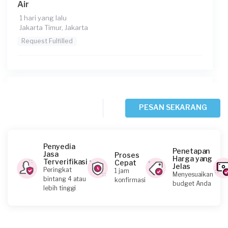
Air
1 hari yang lalu
Jakarta Timur, Jakarta
Request Fulfilled
Randy requested Service Pompa Air
1 hari yang lalu
PESAN SEKARANG
Jakarta Utara, Jakarta
Request Fulfilled
Penyedia
Penetapan
Jasa
Proses
Harga yang
Terverifikasi
Cepat
Jelas
Peringkat
1 jam
Menyesuaikan
Maria Avila requested Service Pompa Air
bintang 4 atau
konfirmasi
budget Anda
lebih tinggi
2 hari yang lalu
Jakarta Utara, Jakarta
Request Fulfilled