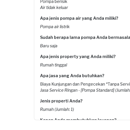
Pompa berisik
Air tidak keluar
Apa jenis pompa air yang Anda miliki?
Pompa air listrik
Sudah berapa lama pompa Anda bermasal
Baru saja
Apa jenis property yang Anda miliki?
Rumah tinggal
Apa jasa yang Anda butuhkan?
Biaya Kunjungan dan Pengecekan *Tanpa Servic
Jasa Service Ringan - [Pompa Standard] (Jumlah:
Jenis properti Anda?
Rumah (Jumlah: 1)
Kapan Anda membutuhkan layanan?
08-07-2025