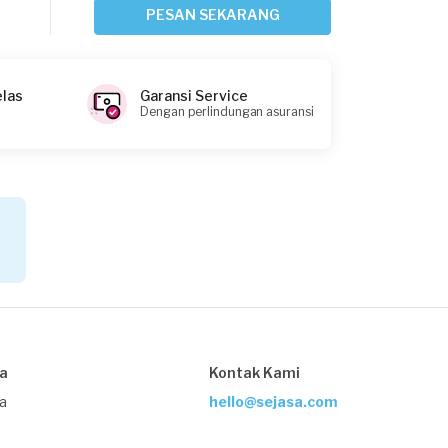
2 hari yang lalu
PESAN SEKARANG
Tangerang Kabupaten, Banten
Request Fulfilled
elas
Garansi Service
Dengan perlindungan asuransi
Fronita requested Service Pompa Air
3 hari yang lalu
Tangerang Kabupaten, Banten
Request Fulfilled
Yohanes requested Service Pompa Air
4 hari yang lalu
sa
Kontak Kami
Tangerang Kabupaten, Banten
Request Fulfilled
ja
hello@sejasa.com