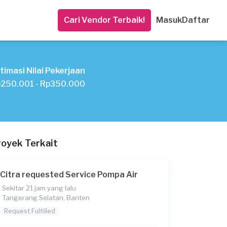
Cari Vendor Terbaik!
Masuk
Daftar
timasi Nilai Pekerjaan
250.001 - Rp350.000
royek Terkait
Citra requested Service Pompa Air
Sekitar 21 jam yang lalu
Tangerang Selatan, Banten
Request Fulfilled