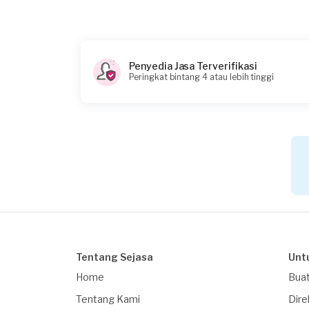
Pada pukul berapa Anda membutuhkan lay
08:00
Penyedia Jasa Terverifikasi
Berapa budget total untuk layanan ini?
Peringkat bintang 4 atau lebih tinggi
Rp255.000 + Rp11.000 (biaya layanan)
Tentang Sejasa
Unt
Home
Buat
Tentang Kami
Dire