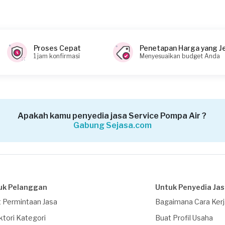
anan?
Proses Cepat
Penetapan Harga yang J
1 jam konfirmasi
Menyesuaikan budget Anda
Apakah kamu penyedia jasa Service Pompa Air ?
Gabung Sejasa.com
uk Pelanggan
Untuk Penyedia Ja
 Permintaan Jasa
Bagaimana Cara Ker
ktori Kategori
Buat Profil Usaha