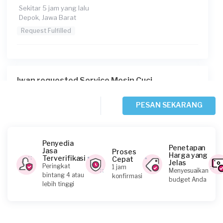
Sekitar 5 jam yang lalu
Depok, Jawa Barat
Request Fulfilled
Iwan requested Service Mesin Cuci
Sekitar 7 jam yang lalu
Bandung, Jawa Barat
PESAN SEKARANG
Request Fulfilled
Penyedia
Penetapan
Jasa
Proses
Harga yang
Terverifikasi
Cepat
Jelas
Widia Septiani requested Service Mesin Cuci
Peringkat
1 jam
Menyesuaikan
bintang 4 atau
konfirmasi
1 hari yang lalu
budget Anda
lebih tinggi
Bandung, Jawa Barat
Request Fulfilled