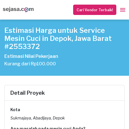
Cari Vendor Terbaik!
Estimasi Harga untuk Service
Mesin Cuci in Depok, Jawa Barat
#2553372
Estimasi Nilai Pekerjaan
Kurang dari Rp100.000
Detail Proyek
Kota
Sukmajaya, Abadijaya, Depok
Apa masalah pada mesin cuci Anda?