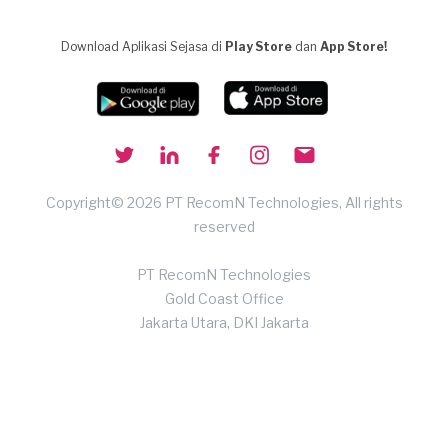
Download Aplikasi Sejasa di
Play Store
dan
App Store!
Copyright© 2026 PT RecomN Technologies, All rights
reserved
PT RecomN Technologies
Gold Coast Office
Jakarta Utara, DKI Jakarta