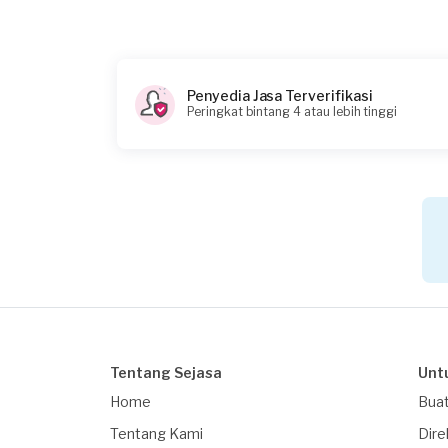
Rp150.000 + Rp11.000 (biaya layanan) + Rp2.63
Catatan
Putaran tidak kencang, tambah selang pembuan
Penyedia Jasa Terverifikasi
Peringkat bintang 4 atau lebih tinggi
Tentang Sejasa
Unt
Home
Buat
Tentang Kami
Dire