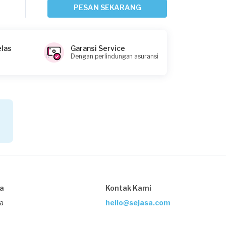
Mesin Cuci
PESAN SEKARANG
Sekitar 13 jam yang lalu
Depok, Jawa Barat
Request Fulfilled
elas
Garansi Service
Dengan perlindungan asuransi
Cahaya requested Service Mesin Cuci
Sekitar 16 jam yang lalu
Bogor Kabupaten, Jawa Barat
Request Fulfilled
Eunice requested Service Mesin Cuci
sa
Kontak Kami
Sekitar 17 jam yang lalu
Depok, Jawa Barat
ja
hello@sejasa.com
Request Fulfilled