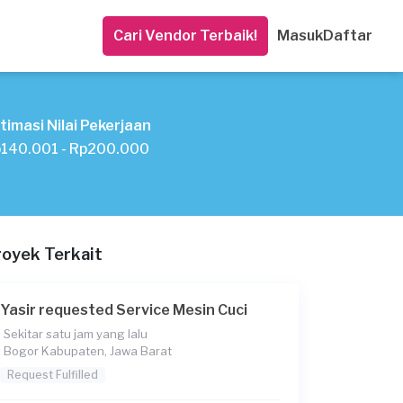
Cari Vendor Terbaik!
Masuk
Daftar
timasi Nilai Pekerjaan
140.001 - Rp200.000
royek Terkait
Yasir requested Service Mesin Cuci
Sekitar satu jam yang lalu
Bogor Kabupaten, Jawa Barat
Request Fulfilled