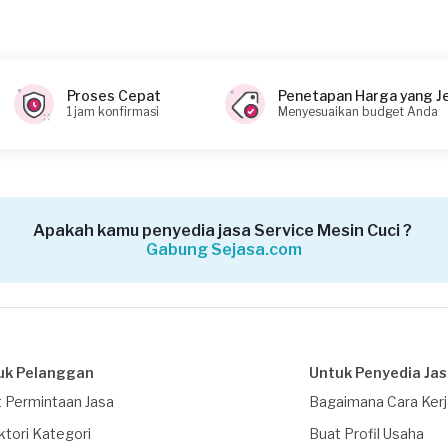
4 (biaya Transaksi)
gan air
Proses Cepat
Penetapan Harga yang J
1 jam konfirmasi
Menyesuaikan budget Anda
Apakah kamu penyedia jasa Service Mesin Cuci ?
Gabung Sejasa.com
uk Pelanggan
Untuk Penyedia Ja
 Permintaan Jasa
Bagaimana Cara Ker
ktori Kategori
Buat Profil Usaha