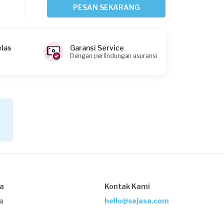
Mesin Cuci
PESAN SEKARANG
Sekitar 10 jam yang lalu
Depok, Jawa Barat
Request Fulfilled
elas
Garansi Service
Dengan perlindungan asuransi
Luki requested Service Mesin Cuci
Sekitar 10 jam yang lalu
Depok, Jawa Barat
Request Fulfilled
Hendru Kesuma requested Service
Mesin Cuci
sa
Kontak Kami
Sekitar 21 jam yang lalu
ja
hello@sejasa.com
Depok, Jawa Barat
Request Fulfilled