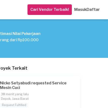
Cari Vendor Terbaik!
Masuk
Daftar
timasi Nilai Pekerjaan
rang dari Rp100.000
royek Terkait
Nicko Setyabudi requested Service
Mesin Cuci
38 menit yang lalu
Depok, Jawa Barat
Request Fulfilled