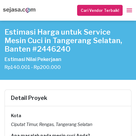
Cari Vendor Terbaik!
Estimasi Harga untuk Service
Mesin Cuci in Tangerang Selatan,
Banten #2446240
Estimasi Nilai Pekerjaan
Rp140.001 - Rp200.000
Detail Proyek
Kota
Ciputat Timur, Rengas, Tangerang Selatan
Apa masalah pada mesin cuci Anda?