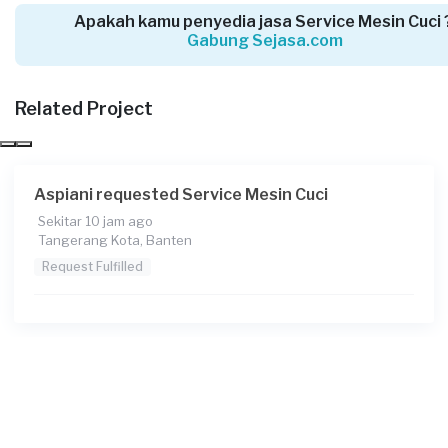
Apakah kamu penyedia jasa Service Mesin Cuci 
Gabung Sejasa.com
Nurizkie requested Service Mesin Cuci
4 hari yang lalu
Tangerang Kabupaten, Banten
Related Project
Request Fulfilled
Aspiani requested Service Mesin Cuci
Sekitar 10 jam ago
Galih requested Service Mesin Cuci
Tangerang Kota, Banten
4 hari yang lalu
Request Fulfilled
Tangerang Kabupaten, Banten
Request Fulfilled
Yufi Priadi requested Service Mesin Cuci
5 hari yang lalu
Tangerang Selatan, Banten