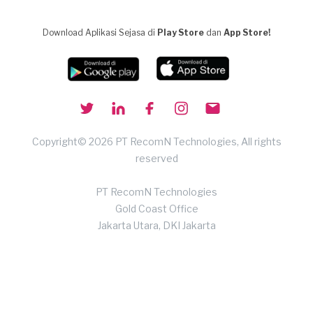
Download Aplikasi Sejasa di
Play Store
dan
App Store!
Copyright© 2026 PT RecomN Technologies, All rights
reserved
PT RecomN Technologies
Gold Coast Office
Jakarta Utara, DKI Jakarta