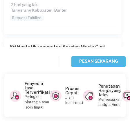
2 hari yang lalu
Tangerang Kabupaten, Banten
Request Fulfilled
Sri Hartatik requested Service Mesin Cuci
2 hari yang lalu
Tangerang Kota, Banten
PESAN SEKARANG
Request Fulfilled
Penyedia
Penetapan
Jasa
Proses
Harga yang
Terverifikasi
Cepat
Jelas
Irma requested Service Mesin Cuci
Peringkat
1 jam
Menyesuaikan
bintang 4 atau
konfirmasi
4 hari yang lalu
budget Anda
lebih tinggi
Tangerang Kabupaten, Banten
Request Fulfilled