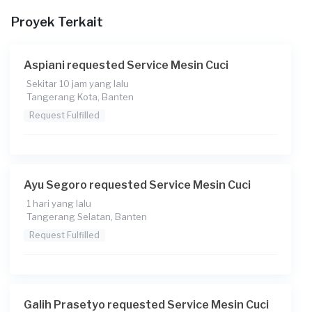
Proyek Terkait
Berapa budget total untuk layanan ini?
Rp150.000 + Rp11.000 (biaya layanan)
Aspiani requested Service Mesin Cuci
Catatan
Sekitar 10 jam yang lalu
Tangerang Kota, Banten
Request Fulfilled
Ayu Segoro requested Service Mesin Cuci
1 hari yang lalu
Tangerang Selatan, Banten
Request Fulfilled
Galih Prasetyo requested Service Mesin Cuci