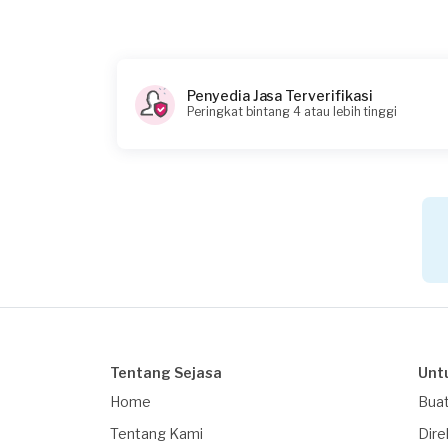
Berapa budget total untuk layanan ini?
Rp75.000 + Rp11.000 (biaya layanan) + Rp1.550
Penyedia Jasa Terverifikasi
Peringkat bintang 4 atau lebih tinggi
Tentang Sejasa
Unt
Home
Buat
Tentang Kami
Dire