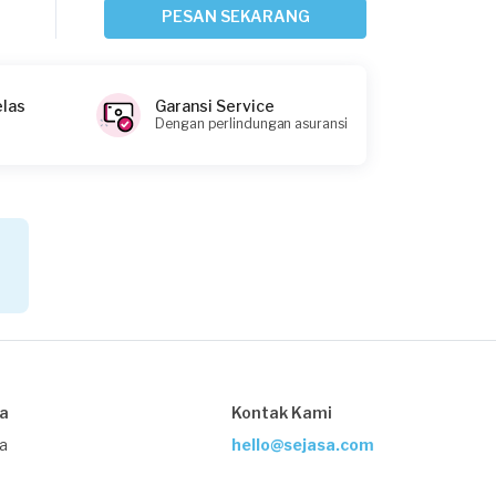
Mesin Cuci
PESAN SEKARANG
Sekitar 20 jam yang lalu
Depok, Jawa Barat
Request Fulfilled
elas
Garansi Service
Dengan perlindungan asuransi
Luki requested Service Mesin Cuci
Sekitar 20 jam yang lalu
Depok, Jawa Barat
Request Fulfilled
Hendru Kesuma requested Service
Mesin Cuci
sa
Kontak Kami
1 hari yang lalu
ja
hello@sejasa.com
Depok, Jawa Barat
Request Fulfilled