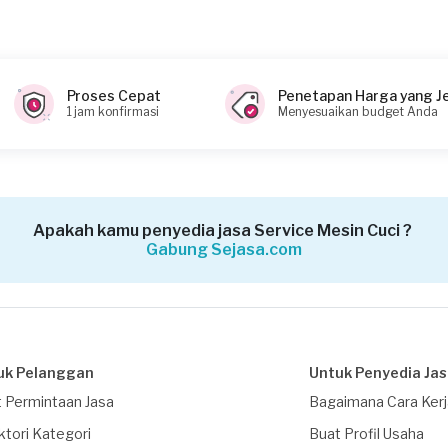
 (biaya Transaksi)
Proses Cepat
Penetapan Harga yang J
1 jam konfirmasi
Menyesuaikan budget Anda
Apakah kamu penyedia jasa Service Mesin Cuci ?
Gabung Sejasa.com
uk Pelanggan
Untuk Penyedia Ja
 Permintaan Jasa
Bagaimana Cara Ker
ktori Kategori
Buat Profil Usaha