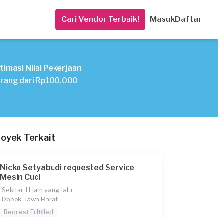
Cari Vendor Terbaik!
Masuk
Daftar
timasi Nilai Pekerjaan
rang dari Rp100.000
royek Terkait
Nicko Setyabudi requested Service
Mesin Cuci
Sekitar 11 jam yang lalu
Depok, Jawa Barat
Request Fulfilled