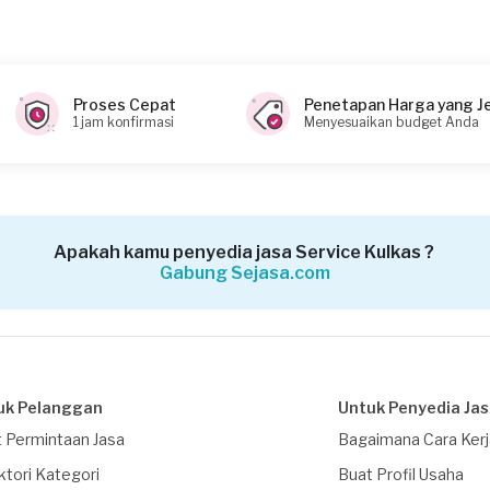
?
Proses Cepat
Penetapan Harga yang J
1 jam konfirmasi
Menyesuaikan budget Anda
Apakah kamu penyedia jasa Service Kulkas ?
Gabung Sejasa.com
uk Pelanggan
Untuk Penyedia Ja
 Permintaan Jasa
Bagaimana Cara Ker
ktori Kategori
Buat Profil Usaha