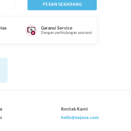
Sekitar 18 jam yang lalu
PESAN SEKARANG
Jakarta Barat, Jakarta
Request Fulfilled
elas
Garansi Service
Dengan perlindungan asuransi
Lisye requested Service Kulkas
Sekitar 21 jam yang lalu
Jakarta Barat, Jakarta
Request Fulfilled
Adisti requested Service Kulkas
1 hari yang lalu
sa
Kontak Kami
Jakarta Selatan, Jakarta
Request Fulfilled
ja
hello@sejasa.com