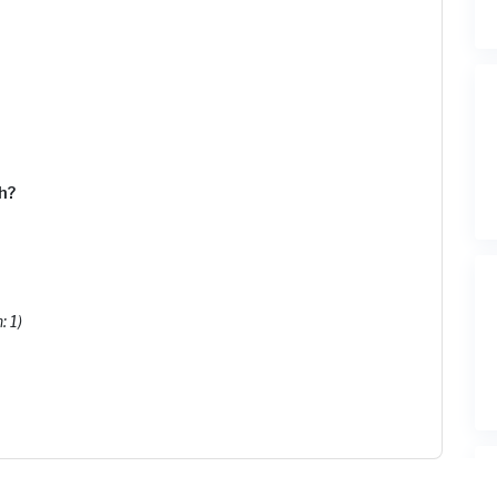
h?
: 1)