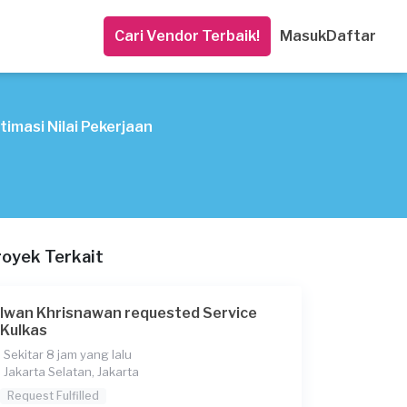
Cari Vendor Terbaik!
Masuk
Daftar
timasi Nilai Pekerjaan
royek Terkait
Iwan Khrisnawan requested Service
Kulkas
Sekitar 8 jam yang lalu
Jakarta Selatan, Jakarta
Request Fulfilled