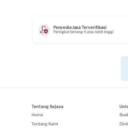
11-09-2025
Pukul berapa Anda membutuhkan layanan
10:00
Penyedia Jasa Terverifikasi
Peringkat bintang 4 atau lebih tinggi
Berapa budget total untuk layanan ini?
Rp195.000 + Rp5.500 (biaya layanan)
Tentang Sejasa
Unt
Home
Buat
Tentang Kami
Dire