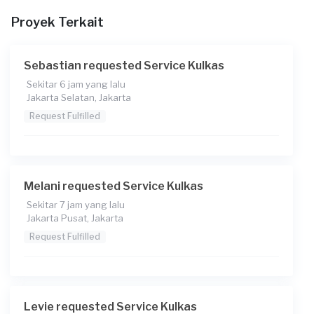
Kapan Anda membutuhkan layanan?
Proyek Terkait
23-08-2025
Pukul berapa Anda membutuhkan layanan?
Sebastian requested Service Kulkas
13:00
Sekitar 6 jam yang lalu
Berapa budget total untuk layanan ini?
Jakarta Selatan, Jakarta
Rp95.000 + Rp11.000 (biaya layanan)
Request Fulfilled
Melani requested Service Kulkas
Sekitar 7 jam yang lalu
Jakarta Pusat, Jakarta
Request Fulfilled
Levie requested Service Kulkas