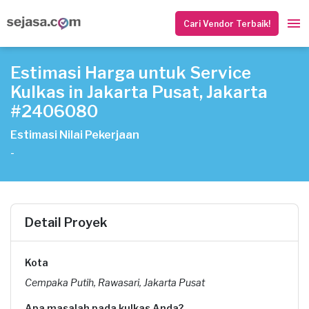
Cari Vendor Terbaik!
Estimasi Harga untuk Service
Kulkas in Jakarta Pusat, Jakarta
#2406080
Estimasi Nilai Pekerjaan
-
Detail Proyek
Kota
Cempaka Putih, Rawasari, Jakarta Pusat
Apa masalah pada kulkas Anda?