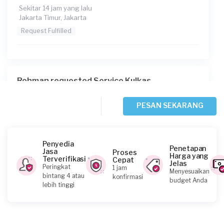
Sekitar 14 jam yang lalu
Jakarta Timur, Jakarta
Request Fulfilled
Rohman requested Service Kulkas
Sekitar 19 jam yang lalu
Jakarta Utara, Jakarta
PESAN SEKARANG
Request Fulfilled
Penyedia
Penetapan
Jasa
Proses
Harga yang
Terverifikasi
Cepat
Jelas
Dewi requested Service Kulkas
Peringkat
1 jam
Menyesuaikan
bintang 4 atau
konfirmasi
Sekitar 21 jam yang lalu
budget Anda
lebih tinggi
Jakarta Timur, Jakarta
Request Fulfilled