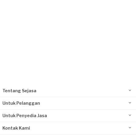
Ibu Santi requested Service Kompor Gas
7 hari yang lalu
Bekasi Kota, Jawa Barat
Request Fulfilled
Tentang Sejasa
Untuk Pelanggan
Untuk Penyedia Jasa
Kontak Kami