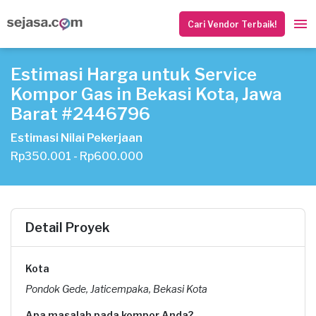
Cari Vendor Terbaik!
Estimasi Harga untuk Service
Kompor Gas in Bekasi Kota, Jawa
Barat #2446796
Estimasi Nilai Pekerjaan
Rp350.001 - Rp600.000
Detail Proyek
Kota
Pondok Gede, Jaticempaka, Bekasi Kota
Apa masalah pada kompor Anda?