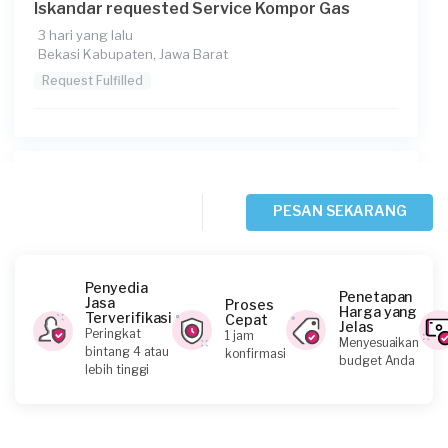
Iskandar requested Service Kompor Gas
3 hari yang lalu
Bekasi Kabupaten, Jawa Barat
Request Fulfilled
Fauzan Anandika requested Service Kompor
Gas
PESAN SEKARANG
3 hari yang lalu
Bekasi Kota, Jawa Barat
Request Fulfilled
Penyedia
Penetapan
Jasa
Proses
Harga yang
Terverifikasi
Cepat
Jelas
Peringkat
1 jam
Menyesuaikan
bintang 4 atau
konfirmasi
budget Anda
Albertus Dendy Indra Ps requested Service
lebih tinggi
Kompor Gas
5 hari yang lalu
Depok, Jawa Barat