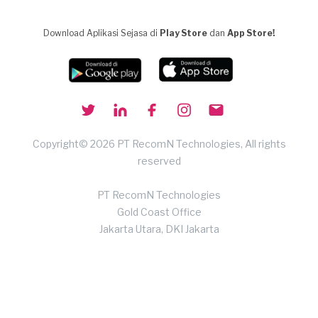
Download Aplikasi Sejasa di
Play Store
dan
App Store!
Copyright© 2026 PT RecomN Technologies, All rights
reserved
PT RecomN Technologies
Gold Coast Office
Jakarta Utara, DKI Jakarta