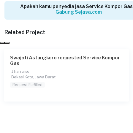
Request Fulfilled
Apakah kamu penyedia jasa Service Kompor Gas
Gabung Sejasa.com
Related Project
Angel requested Service Kompor Gas
6 hari yang lalu
Depok, Jawa Barat
Request Fulfilled
Swajati Astungkoro requested Service Kompor
Gas
1 hari ago
Bekasi Kota, Jawa Barat
Rusdian requested Service Kompor Gas
Request Fulfilled
6 hari yang lalu
Bekasi Kabupaten, Jawa Barat
Request Fulfilled