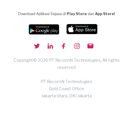
Download Aplikasi Sejasa di
Play Store
dan
App Store!
Copyright© 2026 PT RecomN Technologies, All rights
reserved
PT RecomN Technologies
Gold Coast Office
Jakarta Utara, DKI Jakarta