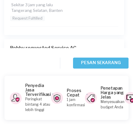
Sekitar 3 jam yang lalu
Tangerang Selatan, Banten
Request Fulfilled
Robby requested Service AC
Sekitar 4 jam yang lalu
Tangerang Kabupaten, Banten
PESAN SEKARANG
Request Fulfilled
Penyedia
Penetapan
Jasa
Proses
Harga yang
Terverifikasi
Cepat
Jelas
Muhammad Daffa Fawwaz requested Service
Peringkat
1 jam
Menyesuaikan
AC
bintang 4 atau
konfirmasi
budget Anda
lebih tinggi
Sekitar 6 jam yang lalu
Tangerang Kabupaten, Banten
Request Fulfilled