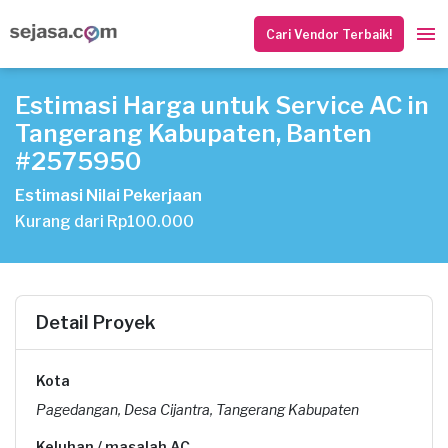
Cari Vendor Terbaik!
Estimasi Harga untuk Service AC in
Tangerang Kabupaten, Banten
#2575950
Estimasi Nilai Pekerjaan
Kurang dari Rp100.000
Detail Proyek
Kota
Pagedangan, Desa Cijantra, Tangerang Kabupaten
Keluhan / masalah AC