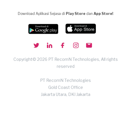
Download Aplikasi Sejasa di
Play Store
dan
App Store!
Copyright© 2026 PT RecomN Technologies, All rights
reserved
PT RecomN Technologies
Gold Coast Office
Jakarta Utara, DKI Jakarta