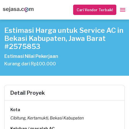
Cari Vendor Terbaik!
Estimasi Harga untuk Service AC in
Bekasi Kabupaten, Jawa Barat
#2575853
Estimasi Nilai Pekerjaan
Kurang dari Rp100.000
Detail Proyek
Kota
Cibitung, Kertamukti, Bekasi Kabupaten
Keluhan / masalah AC