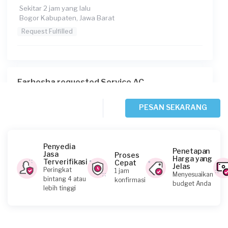
Sekitar 2 jam yang lalu
Bogor Kabupaten, Jawa Barat
Request Fulfilled
Farhesha requested Service AC
Sekitar 4 jam yang lalu
Bandung, Jawa Barat
PESAN SEKARANG
Request Fulfilled
Penyedia
Penetapan
Jasa
Proses
Harga yang
Terverifikasi
Cepat
Jelas
Septian Aditiya requested Service AC
Peringkat
1 jam
Menyesuaikan
bintang 4 atau
konfirmasi
Sekitar 5 jam yang lalu
budget Anda
lebih tinggi
Bogor Kabupaten, Jawa Barat
Request Fulfilled