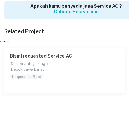
Apakah kamu penyedia jasa Service AC ?
Gabung Sejasa.com
Taufik requested Service AC
Sekitar 5 jam yang lalu
Bogor Kabupaten, Jawa Barat
Related Project
Request Fulfilled
Bismi requested Service AC
Sekitar satu jam ago
Ferry requested Service AC
Depok, Jawa Barat
Sekitar 6 jam yang lalu
Request Fulfilled
Bekasi Kota, Jawa Barat
Request Fulfilled
Asep requested Service AC
Sekitar 6 jam yang lalu
Bekasi Kota, Jawa Barat