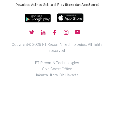
Download Aplikasi Sejasa di
Play Store
dan
App Store!
Copyright© 2026 PT RecomN Technologies, All rights
reserved
PT RecomN Technologies
Gold Coast Office
Jakarta Utara, DKI Jakarta