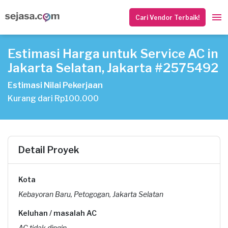
Cari Vendor Terbaik!
Estimasi Harga untuk Service AC in
Jakarta Selatan, Jakarta #2575492
Estimasi Nilai Pekerjaan
Kurang dari Rp100.000
Detail Proyek
Kota
Kebayoran Baru, Petogogan, Jakarta Selatan
Keluhan / masalah AC
AC tidak dingin