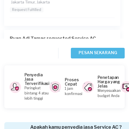
Jakarta Timur, Jakarta
Request Fulfilled
Ryan Adi Tamas requested Service AC
Sekitar 4 jam yang lalu
Jakarta Timur, Jakarta
PESAN SEKARANG
Request Fulfilled
Penyedia
Penetapan
Jasa
Proses
Harga yang
Terverifikasi
Cepat
Jelas
Vendy Ha William requested Service AC
Peringkat
1 jam
Menyesuaikan
bintang 4 atau
konfirmasi
Sekitar 5 jam yang lalu
budget Anda
lebih tinggi
Jakarta Barat, Jakarta
Request Fulfilled
Apakah kamu penyedia jasa Service AC ?