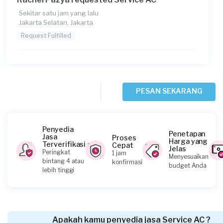
Sekitar satu jam yang lalu
Jakarta Selatan, Jakarta
Request Fulfilled
Ravi Anto requested Service AC
PESAN SEKARANG
Sekitar 2 jam yang lalu
Jakarta Selatan, Jakarta
Request Fulfilled
Penyedia
Penetapan
Jasa
Proses
Harga yang
Terverifikasi
Cepat
Jelas
Peringkat
1 jam
Menyesuaikan
bintang 4 atau
konfirmasi
budget Anda
Agung Sidiq Nugraha requested Service AC
lebih tinggi
Sekitar 3 jam yang lalu
Jakarta Timur, Jakarta
Request Fulfilled
Apakah kamu penyedia jasa Service AC ?