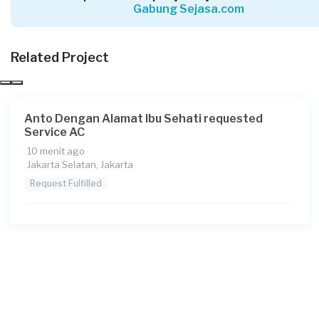
Gabung Sejasa.com
Adi Yunan requested Service AC
Related Project
Sekitar 3 jam yang lalu
Jakarta Timur, Jakarta
Request Fulfilled
Anto Dengan Alamat Ibu Sehati requested
Service AC
10 menit ago
Jakarta Selatan, Jakarta
Ahmad Farhan Se requested Service AC
Request Fulfilled
Sekitar 3 jam yang lalu
Jakarta Selatan, Jakarta
Request Fulfilled
Calvin requested Service AC
Sekitar 4 jam yang lalu