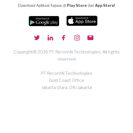
Download Aplikasi Sejasa di
Play Store
dan
App Store!
Copyright© 2026 PT RecomN Technologies, All rights
reserved
PT RecomN Technologies
Gold Coast Office
Jakarta Utara, DKI Jakarta