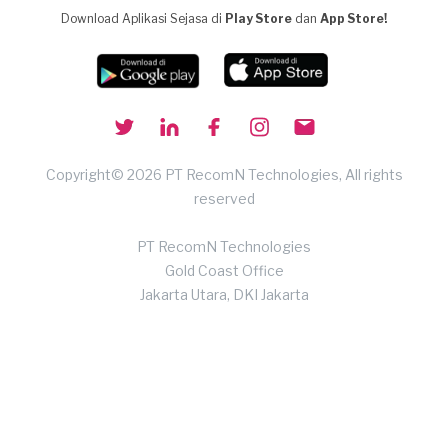
Download Aplikasi Sejasa di
Play Store
dan
App Store!
Copyright© 2026 PT RecomN Technologies, All rights
reserved
PT RecomN Technologies
Gold Coast Office
Jakarta Utara, DKI Jakarta