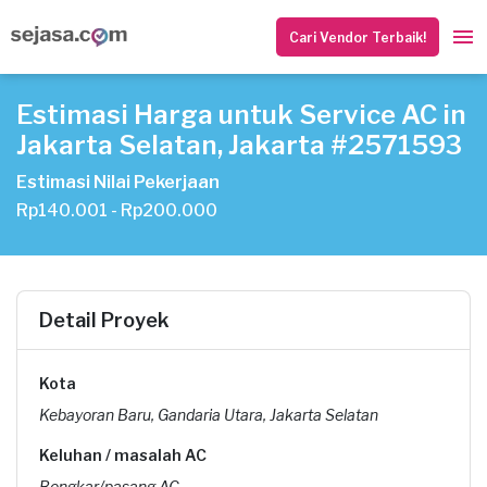
Cari Vendor Terbaik!
Estimasi Harga untuk Service AC in
Jakarta Selatan, Jakarta #2571593
Estimasi Nilai Pekerjaan
Rp140.001 - Rp200.000
Detail Proyek
Kota
Kebayoran Baru, Gandaria Utara, Jakarta Selatan
Keluhan / masalah AC
Bongkar/pasang AC