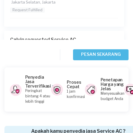
Jakarta Selatan, Jakarta
Request Fulfilled
Calvin requested Service AC
Sekitar 2 jam yang lalu
Jakarta Timur, Jakarta
PESAN SEKARANG
Request Fulfilled
Penyedia
Penetapan
Jasa
Proses
Harga yang
Terverifikasi
Cepat
Jelas
Bella Febrina 298 requested Service AC
Peringkat
1 jam
Menyesuaikan
bintang 4 atau
konfirmasi
Sekitar 2 jam yang lalu
budget Anda
lebih tinggi
Jakarta Barat, Jakarta
Request Fulfilled
Apakah kamu penyedia jasa Service AC ?