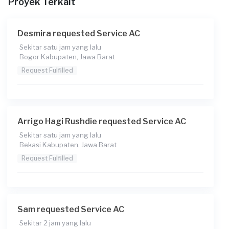
Proyek Terkait
Berapa budget total untuk layanan ini?
Rp160.000 + Rp11.000 (biaya layanan) + Rp3.700 (biaya
Desmira requested Service AC
Transaksi)
Sekitar satu jam yang lalu
Bogor Kabupaten, Jawa Barat
Catatan
Request Fulfilled
Ac tidak dingin
Arrigo Hagi Rushdie requested Service AC
Sekitar satu jam yang lalu
Bekasi Kabupaten, Jawa Barat
Request Fulfilled
Sam requested Service AC
Sekitar 2 jam yang lalu