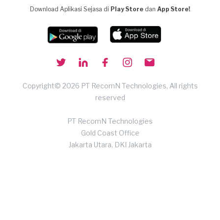
Download Aplikasi Sejasa di
Play Store
dan
App Store!
Copyright© 2026 PT RecomN Technologies, All rights
reserved
PT RecomN Technologies
Gold Coast Office
Jakarta Utara, DKI Jakarta