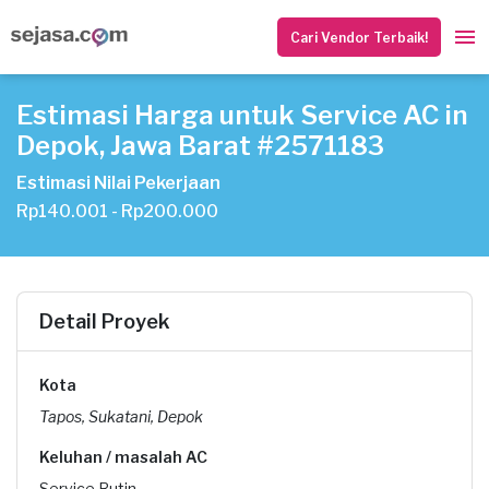
Cari Vendor Terbaik!
Estimasi Harga untuk Service AC in
Depok, Jawa Barat #2571183
Estimasi Nilai Pekerjaan
Rp140.001 - Rp200.000
Detail Proyek
Kota
Tapos, Sukatani, Depok
Keluhan / masalah AC
Service Rutin