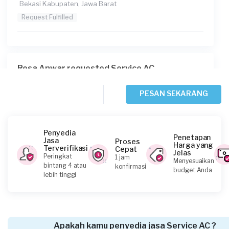
Bekasi Kabupaten, Jawa Barat
Request Fulfilled
Resa Anwar requested Service AC
Sekitar 2 jam yang lalu
Depok, Jawa Barat
PESAN SEKARANG
Request Fulfilled
Penyedia
Penetapan
Jasa
Proses
Harga yang
Terverifikasi
Cepat
Jelas
Anggah Kurniawan requested Service AC
Peringkat
1 jam
Menyesuaikan
bintang 4 atau
konfirmasi
Sekitar 3 jam yang lalu
budget Anda
lebih tinggi
Bekasi Kabupaten, Jawa Barat
Request Fulfilled
Apakah kamu penyedia jasa Service AC ?