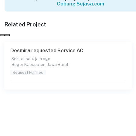
Gabung Sejasa.com
Shodiq Balya requested Service AC
Sekitar 4 jam yang lalu
Bogor Kabupaten, Jawa Barat
Related Project
Request Fulfilled
Desmira requested Service AC
Sekitar satu jam ago
Intan requested Service AC
Bogor Kabupaten, Jawa Barat
Sekitar 10 jam yang lalu
Request Fulfilled
Depok, Jawa Barat
Request Fulfilled
Eggi requested Service AC
Sekitar 10 jam yang lalu
Bogor Kabupaten, Jawa Barat
Request Fulfilled