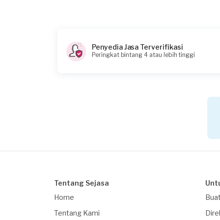
Berapa budget total untuk layanan ini?
Rp95.000 + Rp11.000 (biaya layanan)
Penyedia Jasa Terverifikasi
Peringkat bintang 4 atau lebih tinggi
Tentang Sejasa
Unt
Home
Buat
Tentang Kami
Dire