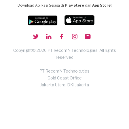
Download Aplikasi Sejasa di
Play Store
dan
App Store!
Copyright© 2026 PT RecomN Technologies, All rights
reserved
PT RecomN Technologies
Gold Coast Office
Jakarta Utara, DKI Jakarta