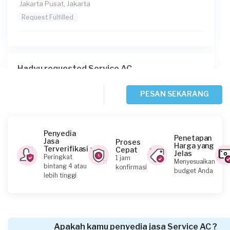
Jakarta Pusat, Jakarta
Request Fulfilled
Hadyu requested Service AC
Sekitar 4 jam yang lalu
Jakarta Selatan, Jakarta
PESAN SEKARANG
Request Fulfilled
Penyedia
Penetapan
Jasa
Proses
Harga yang
Terverifikasi
Cepat
Jelas
Emir requested Service AC
Peringkat
1 jam
Menyesuaikan
bintang 4 atau
konfirmasi
Sekitar 4 jam yang lalu
budget Anda
lebih tinggi
Jakarta Timur, Jakarta
Request Fulfilled
Apakah kamu penyedia jasa Service AC ?