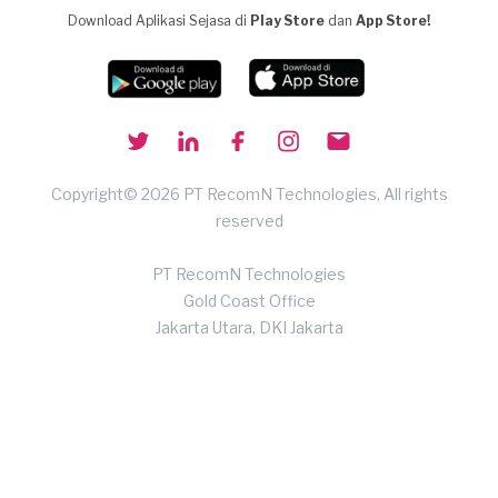
Download Aplikasi Sejasa di
Play Store
dan
App Store!
Copyright© 2026 PT RecomN Technologies, All rights
reserved
PT RecomN Technologies
Gold Coast Office
Jakarta Utara, DKI Jakarta