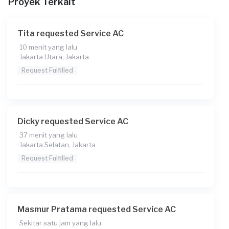
Proyek Terkait
Transaksi)
Catatan
Tita requested Service AC
Ketika datang, mohon lapor ke Building Management.
10 menit yang lalu
Tanyakan ke Satpam di lt dasar dekat eskalator
Jakarta Utara, Jakarta
Request Fulfilled
Dicky requested Service AC
37 menit yang lalu
Jakarta Selatan, Jakarta
Request Fulfilled
Masmur Pratama requested Service AC
Sekitar satu jam yang lalu