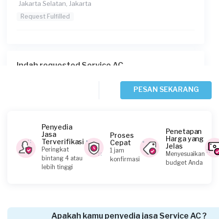
Jakarta Selatan, Jakarta
Request Fulfilled
Indah requested Service AC
Sekitar satu jam yang lalu
Jakarta Timur, Jakarta
PESAN SEKARANG
Request Fulfilled
Penyedia
Penetapan
Jasa
Proses
Harga yang
Terverifikasi
Cepat
Jelas
Andrew requested Service AC
Peringkat
1 jam
Menyesuaikan
bintang 4 atau
konfirmasi
Sekitar 2 jam yang lalu
budget Anda
lebih tinggi
Jakarta Barat, Jakarta
Request Fulfilled
Apakah kamu penyedia jasa Service AC ?