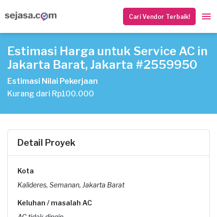
Cari Vendor Terbaik!
Estimasi Harga untuk Service AC in
Jakarta Barat, Jakarta #2559950
Estimasi Nilai Pekerjaan
Kurang dari Rp100.000
Detail Proyek
Kota
Kalideres, Semanan, Jakarta Barat
Keluhan / masalah AC
AC tidak dingin