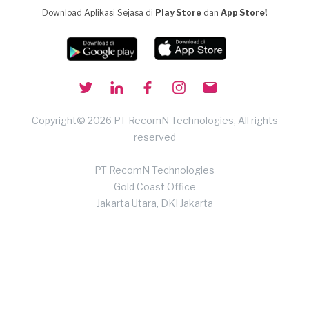
Download Aplikasi Sejasa di
Play Store
dan
App Store!
Copyright© 2026 PT RecomN Technologies, All rights
reserved
PT RecomN Technologies
Gold Coast Office
Jakarta Utara, DKI Jakarta