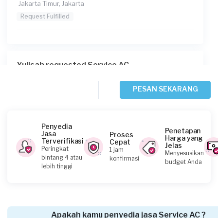
Jakarta Timur, Jakarta
Request Fulfilled
Yulisah requested Service AC
Sekitar satu jam yang lalu
Jakarta Utara, Jakarta
PESAN SEKARANG
Request Fulfilled
Penyedia
Penetapan
Jasa
Proses
Harga yang
Terverifikasi
Cepat
Jelas
Clara requested Service AC
Peringkat
1 jam
Menyesuaikan
bintang 4 atau
konfirmasi
Sekitar satu jam yang lalu
budget Anda
lebih tinggi
Jakarta Barat, Jakarta
Request Fulfilled
Apakah kamu penyedia jasa Service AC ?