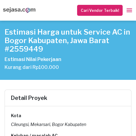
Cari Vendor Terbaik!
Estimasi Harga untuk Service AC in
Bogor Kabupaten, Jawa Barat
#2559449
Estimasi Nilai Pekerjaan
Kurang dari Rp100.000
Detail Proyek
Kota
Cileungsi, Mekarsari, Bogor Kabupaten
Keluhan / masalah AC