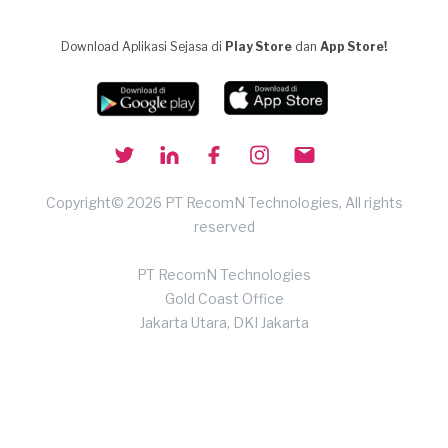
Download Aplikasi Sejasa di
Play Store
dan
App Store!
Copyright© 2026 PT RecomN Technologies, All rights
reserved
PT RecomN Technologies
Gold Coast Office
Jakarta Utara, DKI Jakarta