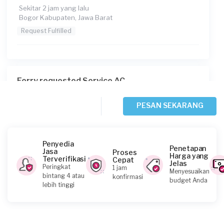
Sekitar 2 jam yang lalu
Bogor Kabupaten, Jawa Barat
Request Fulfilled
Ferry requested Service AC
Sekitar 2 jam yang lalu
Bekasi Kota, Jawa Barat
PESAN SEKARANG
Request Fulfilled
Penyedia
Penetapan
Jasa
Proses
Harga yang
Terverifikasi
Cepat
Jelas
Nilam Barry requested Service AC
Peringkat
1 jam
Menyesuaikan
bintang 4 atau
konfirmasi
Sekitar 2 jam yang lalu
budget Anda
lebih tinggi
Depok, Jawa Barat
Request Fulfilled