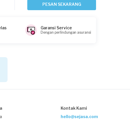
Sekitar 2 jam yang lalu
PESAN SEKARANG
Bogor Kota, Jawa Barat
Request Fulfilled
elas
Garansi Service
Dengan perlindungan asuransi
Aisyah Ning Asih requested Service AC
Sekitar 3 jam yang lalu
Bogor Kabupaten, Jawa Barat
Request Fulfilled
Mitha Maharani requested Service AC
Sekitar 3 jam yang lalu
sa
Kontak Kami
Bekasi Kota, Jawa Barat
Request Fulfilled
ja
hello@sejasa.com