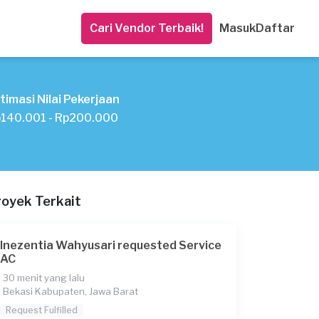
Cari Vendor Terbaik!
Masuk
Daftar
timasi Nilai Pekerjaan
140.001 - Rp200.000
royek Terkait
Inezentia Wahyusari requested Service
AC
30 menit yang lalu
Bekasi Kabupaten, Jawa Barat
Request Fulfilled