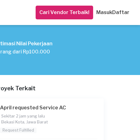
Cari Vendor Terbaik!
Masuk
Daftar
timasi Nilai Pekerjaan
rang dari Rp100.000
royek Terkait
April requested Service AC
Sekitar 2 jam yang lalu
Bekasi Kota, Jawa Barat
Request Fulfilled