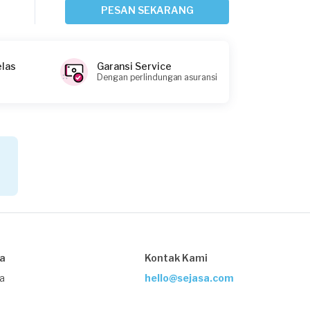
Bandung, Jawa Barat
PESAN SEKARANG
Request Fulfilled
elas
Garansi Service
Dengan perlindungan asuransi
Bismi requested Service AC
Sekitar 16 jam yang lalu
Depok, Jawa Barat
Request Fulfilled
Dio Fajrie Fadlullah requested Service
AC
Sekitar 17 jam yang lalu
sa
Kontak Kami
Depok, Jawa Barat
Request Fulfilled
ja
hello@sejasa.com