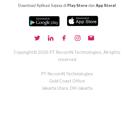
Download Aplikasi Sejasa di
Play Store
dan
App Store!
Copyright© 2026 PT RecomN Technologies, All rights
reserved
PT RecomN Technologies
Gold Coast Office
Jakarta Utara, DKI Jakarta