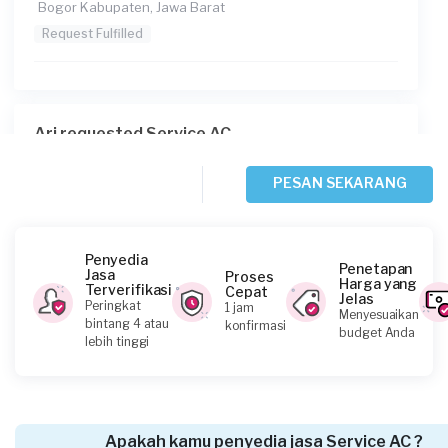
Bogor Kabupaten, Jawa Barat
Request Fulfilled
Ari requested Service AC
Sekitar 2 jam yang lalu
Depok, Jawa Barat
PESAN SEKARANG
Request Fulfilled
Penyedia
Penetapan
Jasa
Proses
Harga yang
Terverifikasi
Cepat
Jelas
Anisa requested Service AC
Peringkat
1 jam
Menyesuaikan
bintang 4 atau
konfirmasi
Sekitar 2 jam yang lalu
budget Anda
lebih tinggi
Depok, Jawa Barat
Request Fulfilled
Apakah kamu penyedia jasa Service AC ?