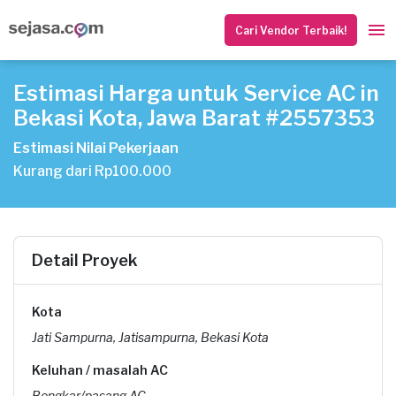
Cari Vendor Terbaik!
Estimasi Harga untuk Service AC in
Bekasi Kota, Jawa Barat #2557353
Estimasi Nilai Pekerjaan
Kurang dari Rp100.000
Detail Proyek
Kota
Jati Sampurna, Jatisampurna, Bekasi Kota
Keluhan / masalah AC
Bongkar/pasang AC