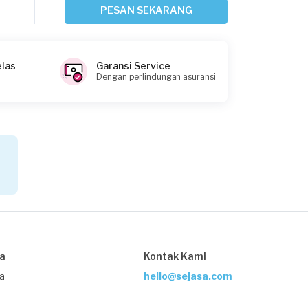
AC
PESAN SEKARANG
Sekitar 2 jam yang lalu
Bekasi Kabupaten, Jawa Barat
Request Fulfilled
elas
Garansi Service
Dengan perlindungan asuransi
Shodiq Balya requested Service AC
Sekitar 3 jam yang lalu
Bogor Kabupaten, Jawa Barat
Request Fulfilled
Intan requested Service AC
sa
Kontak Kami
Sekitar 9 jam yang lalu
Depok, Jawa Barat
ja
hello@sejasa.com
Request Fulfilled