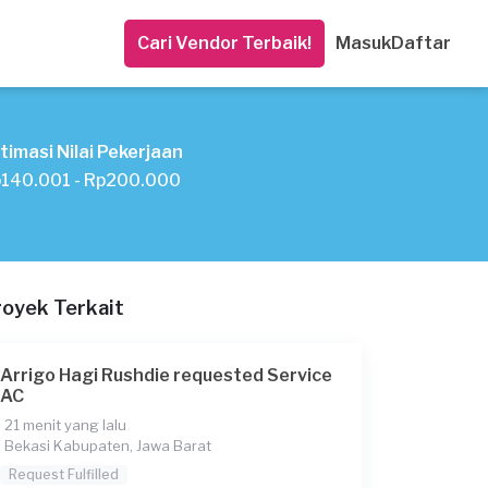
Cari Vendor Terbaik!
Masuk
Daftar
timasi Nilai Pekerjaan
140.001 - Rp200.000
royek Terkait
Arrigo Hagi Rushdie requested Service
AC
21 menit yang lalu
Bekasi Kabupaten, Jawa Barat
Request Fulfilled