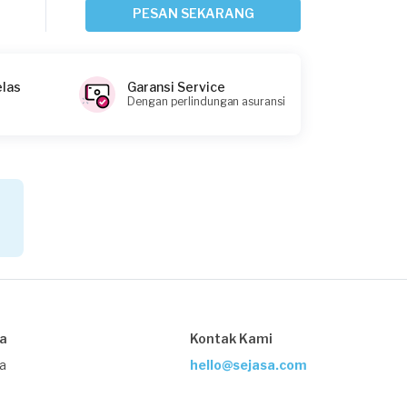
Sekitar satu jam yang lalu
PESAN SEKARANG
Jakarta Barat, Jakarta
Request Fulfilled
elas
Garansi Service
Dengan perlindungan asuransi
Hardi Rismandani requested Service AC
Sekitar satu jam yang lalu
Jakarta Selatan, Jakarta
Request Fulfilled
Audi Bagja requested Service AC
Sekitar 2 jam yang lalu
sa
Kontak Kami
Jakarta Pusat, Jakarta
Request Fulfilled
ja
hello@sejasa.com