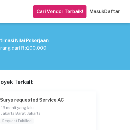
Cari Vendor Terbaik!
Masuk
Daftar
timasi Nilai Pekerjaan
rang dari Rp100.000
royek Terkait
Surya requested Service AC
13 menit yang lalu
Jakarta Barat, Jakarta
Request Fulfilled