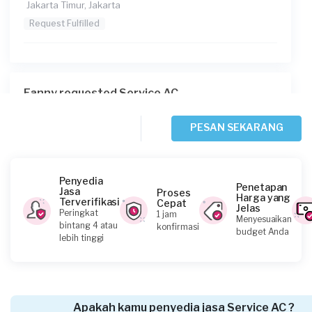
Jakarta Timur, Jakarta
Request Fulfilled
Fanny requested Service AC
33 menit yang lalu
Jakarta Selatan, Jakarta
PESAN SEKARANG
Request Fulfilled
Penyedia
Penetapan
Jasa
Proses
Harga yang
Terverifikasi
Cepat
Jelas
Chantika requested Service AC
Peringkat
1 jam
Menyesuaikan
bintang 4 atau
konfirmasi
Sekitar 2 jam yang lalu
budget Anda
lebih tinggi
Jakarta Selatan, Jakarta
Request Fulfilled
Apakah kamu penyedia jasa Service AC ?