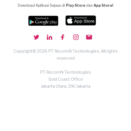
Download Aplikasi Sejasa di
Play Store
dan
App Store!
Copyright© 2026 PT RecomN Technologies, All rights
reserved
PT RecomN Technologies
Gold Coast Office
Jakarta Utara, DKI Jakarta