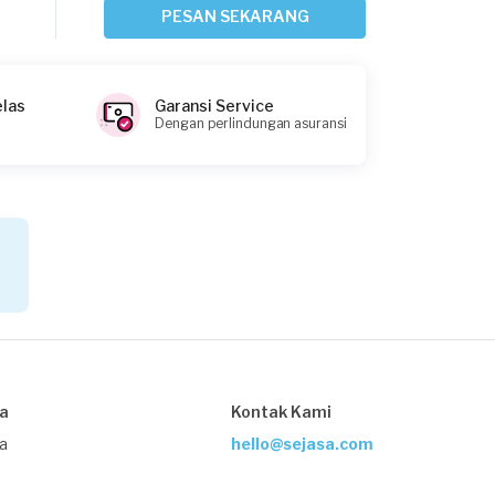
Sekitar 2 jam yang lalu
PESAN SEKARANG
Jakarta Pusat, Jakarta
Request Fulfilled
elas
Garansi Service
Dengan perlindungan asuransi
Achmadfauzanzusmi requested
Service AC
Sekitar 2 jam yang lalu
Jakarta Selatan, Jakarta
Request Fulfilled
Andririza requested Service AC
sa
Kontak Kami
Sekitar 2 jam yang lalu
Jakarta Selatan, Jakarta
ja
hello@sejasa.com
Request Fulfilled