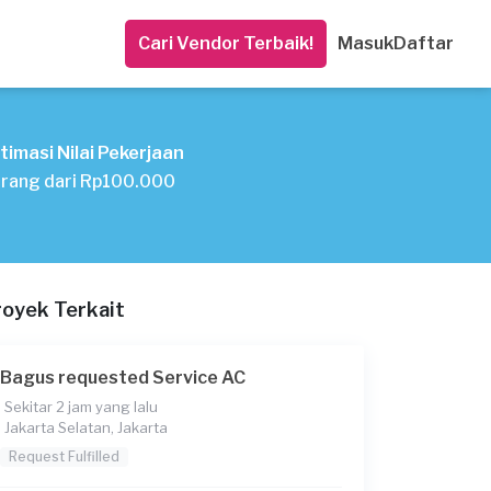
Cari Vendor Terbaik!
Masuk
Daftar
timasi Nilai Pekerjaan
rang dari Rp100.000
royek Terkait
Bagus requested Service AC
Sekitar 2 jam yang lalu
Jakarta Selatan, Jakarta
Request Fulfilled