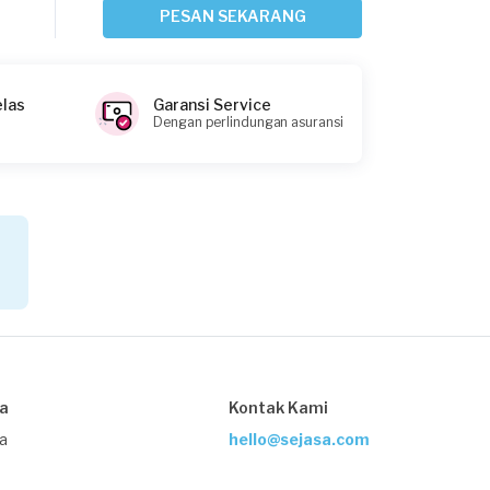
Bekasi Kabupaten, Jawa Barat
PESAN SEKARANG
Request Fulfilled
elas
Garansi Service
Dengan perlindungan asuransi
Syafiq requested Service AC
Sekitar 12 jam yang lalu
Bekasi Kota, Jawa Barat
Request Fulfilled
Tatas requested Service AC
Sekitar 12 jam yang lalu
Depok, Jawa Barat
sa
Kontak Kami
Request Fulfilled
ja
hello@sejasa.com