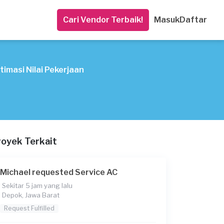
Cari Vendor Terbaik!
Masuk
Daftar
timasi Nilai Pekerjaan
royek Terkait
Michael requested Service AC
Sekitar 5 jam yang lalu
Depok, Jawa Barat
Request Fulfilled