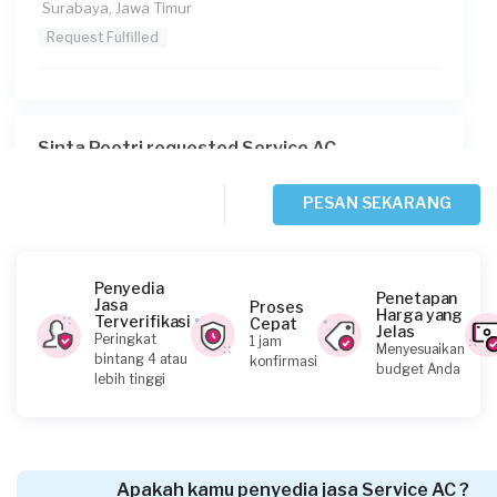
Surabaya, Jawa Timur
Request Fulfilled
Sinta Poetri requested Service AC
1 hari yang lalu
Surabaya, Jawa Timur
PESAN SEKARANG
Request Fulfilled
Penyedia
Penetapan
Jasa
Proses
Harga yang
Terverifikasi
Cepat
Jelas
Citra requested Service AC
Peringkat
1 jam
Menyesuaikan
bintang 4 atau
konfirmasi
2 hari yang lalu
budget Anda
lebih tinggi
Gresik, Jawa Timur
Request Fulfilled
Apakah kamu penyedia jasa Service AC ?