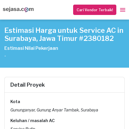
Cari Vendor Terbaik!
Estimasi Harga untuk Service AC in
Surabaya, Jawa Timur #2380182
Estimasi Nilai Pekerjaan
-
Detail Proyek
Kota
Gununganyar, Gunung Anyar Tambak, Surabaya
Keluhan / masalah AC
Service Rutin