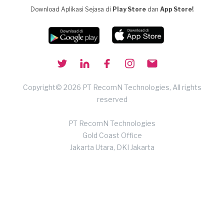
Download Aplikasi Sejasa di
Play Store
dan
App Store!
Copyright© 2026 PT RecomN Technologies, All rights
reserved
PT RecomN Technologies
Gold Coast Office
Jakarta Utara, DKI Jakarta