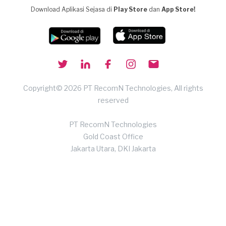
Download Aplikasi Sejasa di
Play Store
dan
App Store!
Copyright© 2026 PT RecomN Technologies, All rights
reserved
PT RecomN Technologies
Gold Coast Office
Jakarta Utara, DKI Jakarta