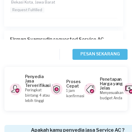
Bekasi Kota, Jawa Barat
Request Fulfilled
Firman Syamsudin requested Service AC
Sekitar 3 jam yang lalu
Depok, Jawa Barat
PESAN SEKARANG
Request Fulfilled
Penyedia
Penetapan
Jasa
Proses
Harga yang
Terverifikasi
Cepat
Jelas
Selin requested Service AC
Peringkat
1 jam
Menyesuaikan
bintang 4 atau
konfirmasi
Sekitar 3 jam yang lalu
budget Anda
lebih tinggi
Bekasi Kabupaten, Jawa Barat
Request Fulfilled
Apakah kamu penyedia jasa Service AC ?