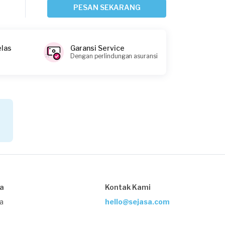
Perusahaan
PESAN SEKARANG
4 bulan yang lalu
Jakarta Selatan, Jakarta
Request Fulfilled
elas
Garansi Service
Dengan perlindungan asuransi
Auliard Interiors requested Service AC
Perusahaan
10 bulan yang lalu
Jakarta Timur, Jakarta
Request Fulfilled
Adnan requested Service AC
sa
Kontak Kami
Perusahaan
ja
hello@sejasa.com
12 bulan yang lalu
Jakarta Timur, Jakarta