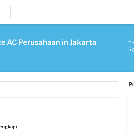
ce AC Perusahaan in Jakarta
Es
Rp
P
lengkap)