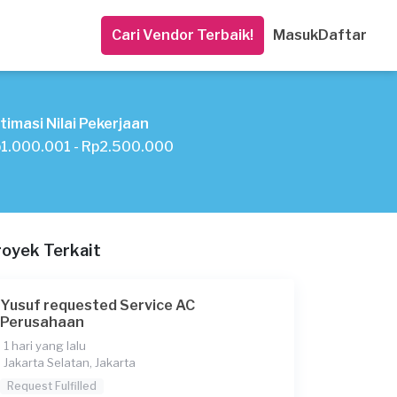
Cari Vendor Terbaik!
Masuk
Daftar
timasi Nilai Pekerjaan
1.000.001 - Rp2.500.000
royek Terkait
Yusuf requested Service AC
Perusahaan
1 hari yang lalu
Jakarta Selatan, Jakarta
Request Fulfilled