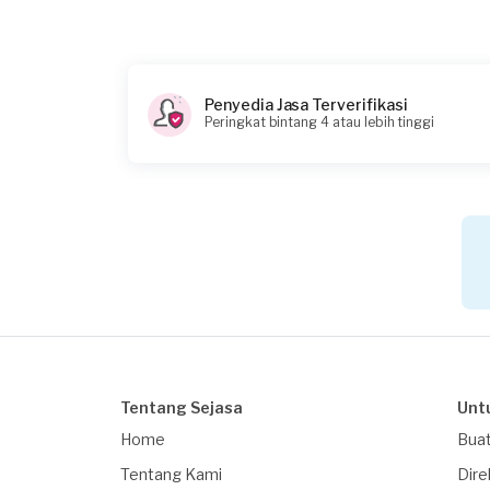
Apakah penyedia jasa perlu membawa tan
Ya
Informasi tambahan
Penyedia Jasa Terverifikasi
Peringkat bintang 4 atau lebih tinggi
Jenis pekerjaan?
sekali kerja
Kapan Anda membutuhkan layanan?
29-03-2021
Berapa budget total untuk layanan ini?
Rp 1.000.001 - 2.500.000
Tentang Sejasa
Unt
Home
Buat
Tentang Kami
Dire