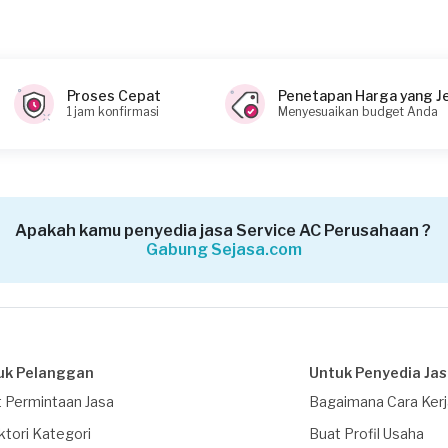
gga?
Proses Cepat
Penetapan Harga yang J
1 jam konfirmasi
Menyesuaikan budget Anda
Apakah kamu penyedia jasa Service AC Perusahaan ?
Gabung Sejasa.com
uk Pelanggan
Untuk Penyedia Ja
 Permintaan Jasa
Bagaimana Cara Ker
ktori Kategori
Buat Profil Usaha