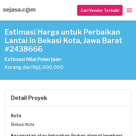
Cari Vendor Terbaik!
Estimasi Harga untuk Perbaikan
Lantai in Bekasi Kota, Jawa Barat
#2438666
Estimasi Nilai Pekerjaan
Kurang dari Rp1.000.000
Detail Proyek
Kota
Bekasi Kota
Kecamatan atau kelurahan (bukan alamat lengkap)