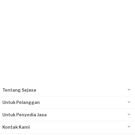
Kurang dari Rp1.000.000
Mohammad Usman requested Perbaikan
Lantai
Sekitar sebulan yang lalu
Bekasi Kota, Jawa Barat
Request Fulfilled
Kurang dari Rp1.000.000
Tentang Sejasa
Untuk Pelanggan
Untuk Penyedia Jasa
Kontak Kami