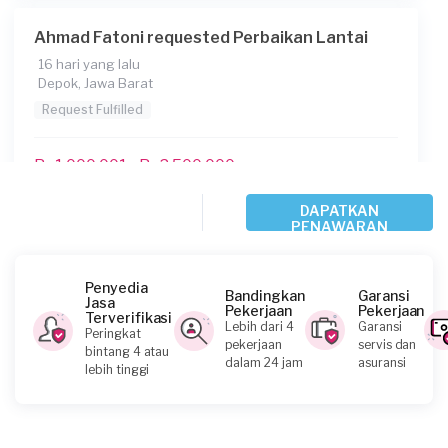
Ahmad Fatoni requested Perbaikan Lantai
16 hari yang lalu
Depok, Jawa Barat
Request Fulfilled
Rp1.000.001 - Rp2.500.000
DAPATKAN
PENAWARAN
Ferry Irawan requested Perbaikan Lantai
22 hari yang lalu
Depok, Jawa Barat
Penyedia
Bandingkan
Garansi
Jasa
Request Fulfilled
Pekerjaan
Pekerjaan
Terverifikasi
Lebih dari 4
Garansi
Peringkat
pekerjaan
servis dan
bintang 4 atau
Kurang dari Rp1.000.000
dalam 24 jam
asuransi
lebih tinggi
Aryapramudya requested Perbaikan Lantai