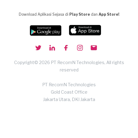
Download Aplikasi Sejasa di
Play Store
dan
App Store!
Copyright© 2026 PT RecomN Technologies, All rights
reserved
PT RecomN Technologies
Gold Coast Office
Jakarta Utara, DKI Jakarta