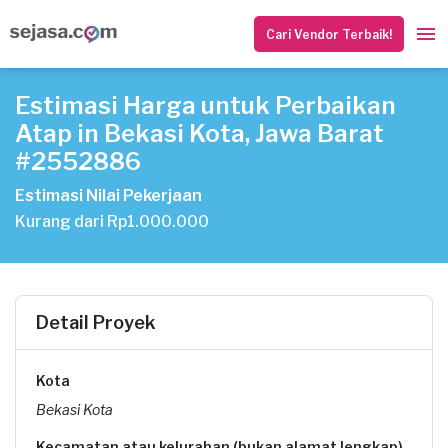
Cari Vendor Terbaik!
Estimasi Harga untuk Perbaikan
Atap in Bekasi Kota, Jawa Barat
#2552886
Estimasi Nilai Pekerjaan
Kurang dari Rp1.000.000
Detail Proyek
Kota
Bekasi Kota
Kecamatan atau kelurahan (bukan alamat lengkap)