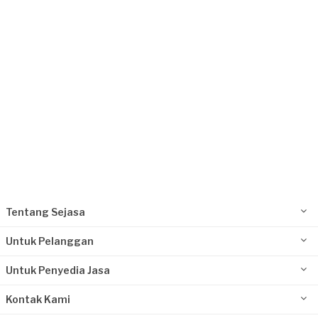
Ratu requested Perbaikan Atap
Sekitar sebulan yang lalu
Depok, Jawa Barat
Request Fulfilled
Kurang dari Rp1.000.000
Tentang Sejasa
Untuk Pelanggan
Untuk Penyedia Jasa
Kontak Kami