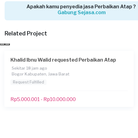
10 hari yang lalu
Apakah kamu penyedia jasa Perbaikan Atap ?
Cirebon, Jawa Barat
Gabung Sejasa.com
Request Fulfilled
Related Project
Rp2.500.001 - Rp5.000.000
Denies requested Perbaikan Atap
Khalid Ibnu Walid requested Perbaikan Atap
16 hari yang lalu
Sekitar 18 jam ago
Depok, Jawa Barat
Bogor Kabupaten, Jawa Barat
Request Fulfilled
Request Fulfilled
Kurang dari Rp1.000.000
Rp5.000.001 - Rp10.000.000
Bu Yuyun requested Perbaikan Atap
29 hari yang lalu
Cimahi, Jawa Barat
Request Fulfilled