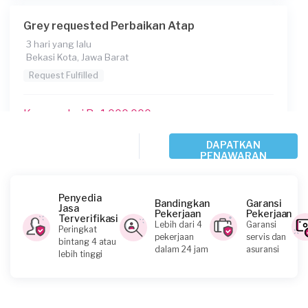
Grey requested Perbaikan Atap
3 hari yang lalu
Bekasi Kota, Jawa Barat
Request Fulfilled
Kurang dari Rp1.000.000
DAPATKAN
PENAWARAN
Azie requested Perbaikan Atap
10 hari yang lalu
Bogor Kabupaten, Jawa Barat
Penyedia
Bandingkan
Garansi
Jasa
Request Fulfilled
Pekerjaan
Pekerjaan
Terverifikasi
Lebih dari 4
Garansi
Peringkat
pekerjaan
servis dan
bintang 4 atau
Rp2.500.001 - Rp5.000.000
dalam 24 jam
asuransi
lebih tinggi
Ivory requested Perbaikan Atap