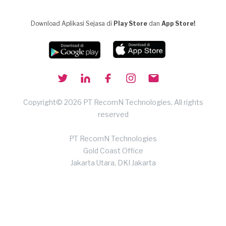
Download Aplikasi Sejasa di
Play Store
dan
App Store!
Copyright© 2026 PT RecomN Technologies, All rights
reserved
PT RecomN Technologies
Gold Coast Office
Jakarta Utara, DKI Jakarta