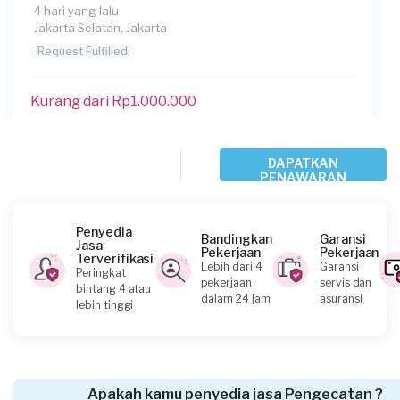
4 hari yang lalu
Jakarta Selatan, Jakarta
Request Fulfilled
Kurang dari Rp1.000.000
Adrian requested Pengecatan
DAPATKAN
PENAWARAN
7 hari yang lalu
Jakarta Selatan, Jakarta
Request Fulfilled
Penyedia
Bandingkan
Garansi
Jasa
Pekerjaan
Pekerjaan
Terverifikasi
Lebih dari 4
Garansi
Peringkat
Rp2.500.001 - Rp5.000.000
pekerjaan
servis dan
bintang 4 atau
dalam 24 jam
asuransi
lebih tinggi
Michael Adams Lie requested Pengecatan
8 hari yang lalu
Jakarta Timur, Jakarta
Apakah kamu penyedia jasa Pengecatan ?