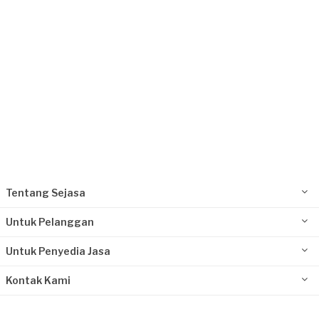
Kurang dari Rp1.000.000
Martin requested Pengecatan
17 hari yang lalu
Jakarta Barat, Jakarta
Request Fulfilled
Rp5.000.001 - Rp10.000.000
Tentang Sejasa
Untuk Pelanggan
Untuk Penyedia Jasa
Kontak Kami