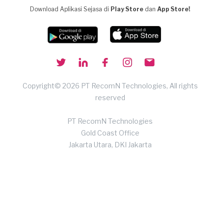
Download Aplikasi Sejasa di
Play Store
dan
App Store!
Copyright© 2026 PT RecomN Technologies, All rights
reserved
PT RecomN Technologies
Gold Coast Office
Jakarta Utara, DKI Jakarta