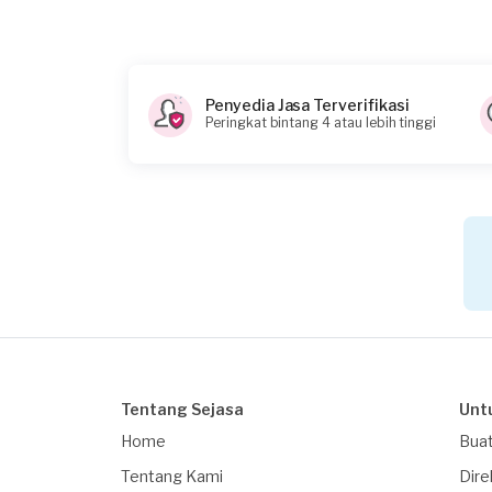
Ya (harap lampirkan)
Tambahkan lampiran untuk membantu kam
Apakah Anda membutuhkan pinjaman?
Penyedia Jasa Terverifikasi
Peringkat bintang 4 atau lebih tinggi
Tidak
Apakah pekerjaan ini untuk badan / perus
Tidak
Kapan Anda membutuhkan layanan?
13-09-2025
*Perkiraan total budget untuk pekerjaan ini
25000000
Berapa budget total untuk layanan ini?
Tentang Sejasa
Unt
Rp10.000.001 - Rp25.000.000
Home
Buat
Catatan
Tentang Kami
Dire