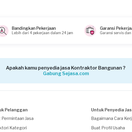
i memahami keinginan Anda
Bandingkan Pekerjaan
Garansi Pekerja
Lebih dari 4 pekerjaan dalam 24 jam
Garansi servis dan
ahaan dan membutuhkan faktur pajak dan PPh23?
Apakah kamu penyedia jasa Kontraktor Bangunan ?
Gabung Sejasa.com
uk Pelanggan
Untuk Penyedia Ja
 Permintaan Jasa
Bagaimana Cara Ker
ktori Kategori
Buat Profil Usaha