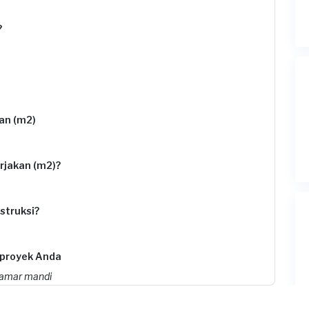
?
an (m2)
rjakan (m2)?
struksi?
 proyek Anda
 kamar mandi
royek ini?