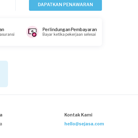
Rp1.000.001 - Rp2.500.000
DAPATKAN PENAWARAN
Feisal requested Kontraktor Bangunan
an
Perlindungan Pembayaran
16 hari yang lalu
 asuransi
Bayar ketika pekerjaan selesai
Cimahi, Jawa Barat
Request Fulfilled
Rp5.000.001 - Rp10.000.000
Chris requested Kontraktor Bangunan
17 hari yang lalu
Bogor Kota, Jawa Barat
Request Fulfilled
sa
Kontak Kami
Rp25.000.001 - Rp50.000.000
ja
hello@sejasa.com