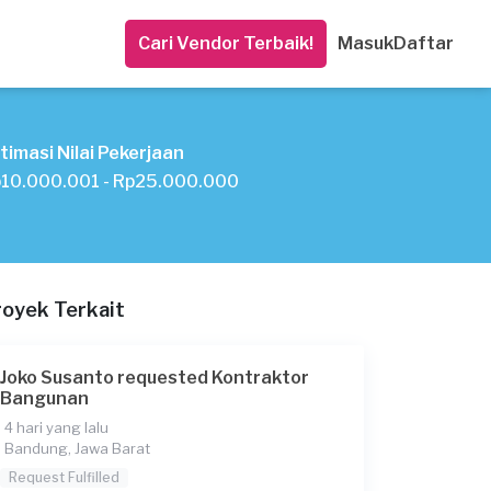
Cari Vendor Terbaik!
Masuk
Daftar
timasi Nilai Pekerjaan
10.000.001 - Rp25.000.000
royek Terkait
Joko Susanto requested Kontraktor
Bangunan
4 hari yang lalu
Bandung, Jawa Barat
Request Fulfilled