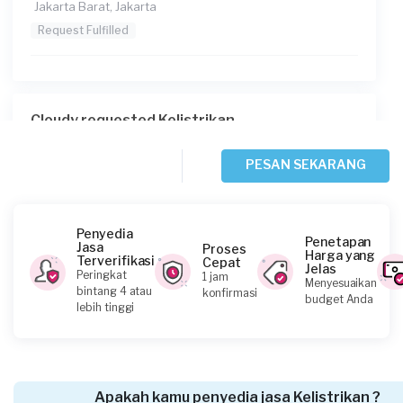
Jakarta Barat, Jakarta
Request Fulfilled
Cloudy requested Kelistrikan
1 hari yang lalu
Jakarta Selatan, Jakarta
PESAN SEKARANG
Request Fulfilled
Penyedia
Penetapan
Jasa
Proses
Harga yang
Terverifikasi
Cepat
Jelas
Lala requested Kelistrikan
Peringkat
1 jam
Menyesuaikan
bintang 4 atau
konfirmasi
1 hari yang lalu
budget Anda
lebih tinggi
Jakarta Barat, Jakarta
Request Fulfilled
Apakah kamu penyedia jasa Kelistrikan ?