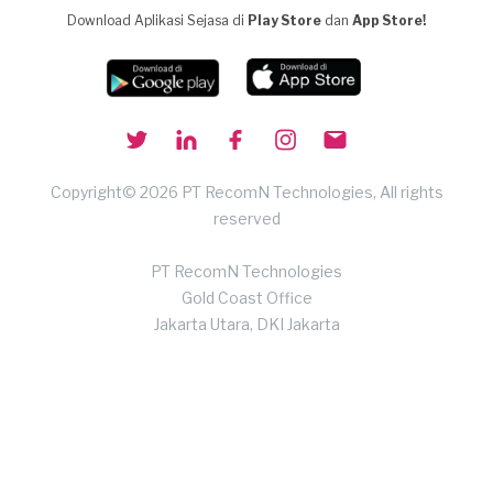
Download Aplikasi Sejasa di
Play Store
dan
App Store!
Copyright© 2026 PT RecomN Technologies, All rights
reserved
PT RecomN Technologies
Gold Coast Office
Jakarta Utara, DKI Jakarta