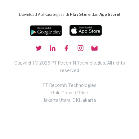
Download Aplikasi Sejasa di
Play Store
dan
App Store!
Copyright© 2026 PT RecomN Technologies, All rights
reserved
PT RecomN Technologies
Gold Coast Office
Jakarta Utara, DKI Jakarta