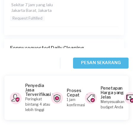
Sekitar 7 jam yang lalu
Jakarta Barat, Jakarta
Request Fulfilled
Fenny requested Daily Cleaning
Sekitar 7 jam yang lalu
Jakarta Barat, Jakarta
PESAN SEKARANG
Request Fulfilled
Penyedia
Penetapan
Jasa
Proses
Harga yang
Terverifikasi
Cepat
Jelas
Claudia requested Daily Cleaning
Peringkat
1 jam
Menyesuaikan
bintang 4 atau
konfirmasi
Sekitar 8 jam yang lalu
budget Anda
lebih tinggi
Jakarta Timur, Jakarta
Request Fulfilled