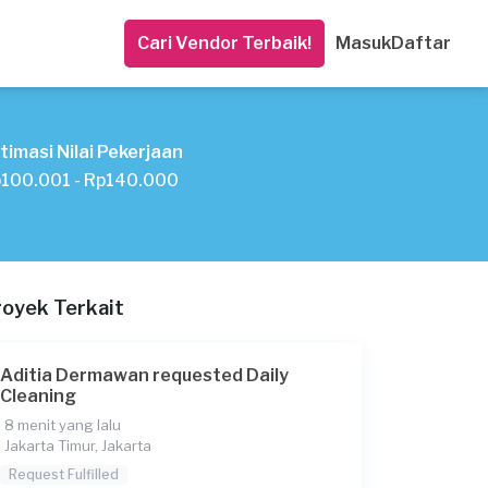
Cari Vendor Terbaik!
Masuk
Daftar
timasi Nilai Pekerjaan
100.001 - Rp140.000
royek Terkait
Aditia Dermawan requested Daily
Cleaning
8 menit yang lalu
Jakarta Timur, Jakarta
Request Fulfilled