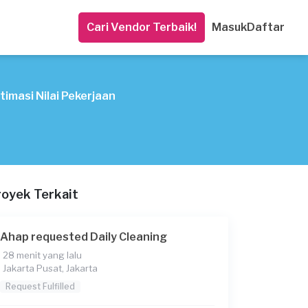
Cari Vendor Terbaik!
Masuk
Daftar
timasi Nilai Pekerjaan
royek Terkait
Ahap requested Daily Cleaning
28 menit yang lalu
Jakarta Pusat, Jakarta
Request Fulfilled