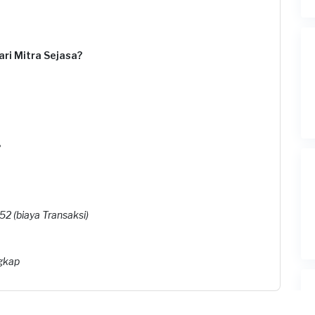
ri Mitra Sejasa?
?
2 (biaya Transaksi)
ngkap