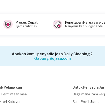
Proses Cepat
Penetapan Harga yang J
1 jam konfirmasi
Menyesuaikan budget Anda
Apakah kamu penyedia jasa Daily Cleaning ?
Gabung Sejasa.com
uk Pelanggan
Untuk Penyedia Ja
 Permintaan Jasa
Bagaimana Cara Ker
ktori Kategori
Buat Profil Usaha