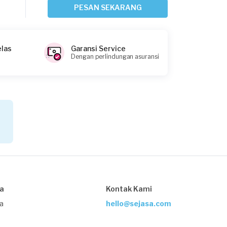
Sekitar 2 jam yang lalu
PESAN SEKARANG
Jakarta Selatan, Jakarta
Request Fulfilled
elas
Garansi Service
Dengan perlindungan asuransi
Alya requested Daily Cleaning
Sekitar 3 jam yang lalu
Jakarta Selatan, Jakarta
Request Fulfilled
Chatrin Indriyani requested Daily
Cleaning
sa
Kontak Kami
Sekitar 3 jam yang lalu
Jakarta Timur, Jakarta
ja
hello@sejasa.com
Request Fulfilled