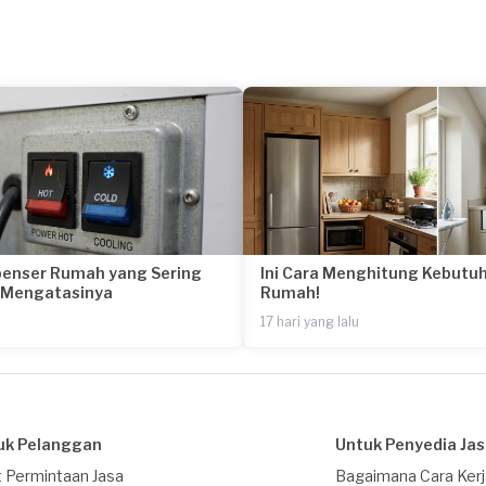
penser Rumah yang Sering
Ini Cara Menghitung Kebutuh
a Mengatasinya
Rumah!
17 hari yang lalu
uk Pelanggan
Untuk Penyedia Ja
 Permintaan Jasa
Bagaimana Cara Ker