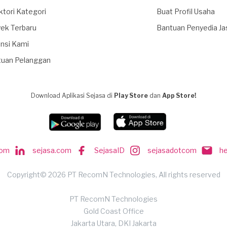
ktori Kategori
Buat Profil Usaha
ek Terbaru
Bantuan Penyedia Ja
nsi Kami
tuan Pelanggan
Download Aplikasi Sejasa di
Play Store
dan
App Store!
com
sejasa.com
SejasaID
sejasadotcom
h
Copyright© 2026 PT RecomN Technologies, All rights reserved
PT RecomN Technologies
Gold Coast Office
Jakarta Utara, DKI Jakarta