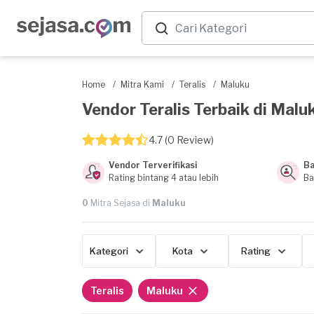
Home
/
Mitra Kami
/
Teralis
/
Maluku
Vendor Teralis Terbaik di Maluk
4.7 (0 Review)
Vendor Terverifikasi
Ba
Rating bintang 4 atau lebih
Ba
0
Mitra Sejasa di
Maluku
Kategori
Kota
Rating
Teralis
Maluku