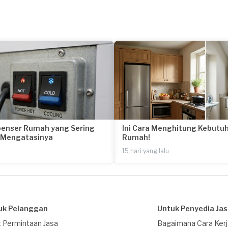
penser Rumah yang Sering
Ini Cara Menghitung Kebutuh
a Mengatasinya
Rumah!
15 hari yang lalu
uk Pelanggan
Untuk Penyedia Ja
 Permintaan Jasa
Bagaimana Cara Ker