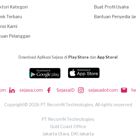
ktori Kategori
Buat Profil Usaha
ek Terbaru
Bantuan Penyedia Ja
nsi Kami
tuan Pelanggan
Download Aplikasi Sejasa di
Play Store
dan
App Store!
com
sejasa.com
SejasaID
sejasadotcom
h
Copyright© 2026 PT RecomN Technologies, All rights reserved
PT RecomN Technologies
Gold Coast Office
Jakarta Utara, DKI Jakarta