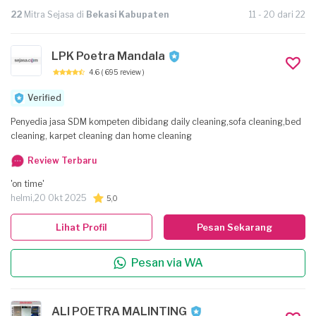
22
Mitra Sejasa di
Bekasi Kabupaten
11 - 20 dari 22
LPK Poetra Mandala
4.6
( 695 review )
Verified
Penyedia jasa SDM kompeten dibidang daily cleaning,sofa cleaning,bed
cleaning, karpet cleaning dan home cleaning
Review Terbaru
'on time'
helmi,
20 Okt 2025
5,0
Lihat Profil
Pesan Sekarang
Pesan via WA
ALI POETRA MALINTING