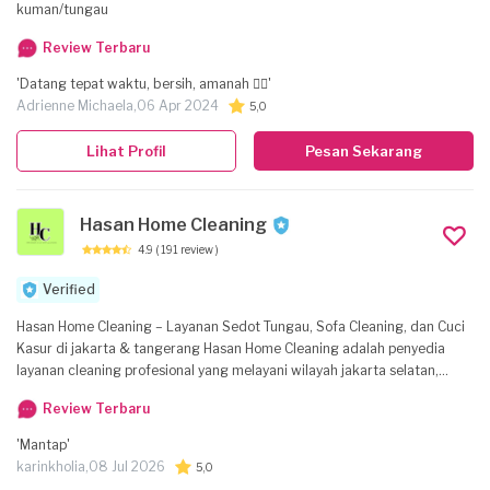
kuman/tungau
Review Terbaru
'Datang tepat waktu, bersih, amanah 👌🏻'
Adrienne Michaela,
06 Apr 2024
5,0
Lihat Profil
Pesan Sekarang
Hasan Home Cleaning
4.9
( 191 review )
Verified
Hasan Home Cleaning – Layanan Sedot Tungau, Sofa Cleaning, dan Cuci
Kasur di jakarta & tangerang Hasan Home Cleaning adalah penyedia
layanan cleaning profesional yang melayani wilayah jakarta selatan,
jakarta barat, tangerang Kabupaten, tangerang kota, tangerang
Review Terbaru
selatan. Spesialisasi kami meliputi Sedot Tungau, Sofa Cleaning, dan
Cuci Kasur. Selain itu kami juga melayani cuci karpet dan cuci gordyn
'Mantap'
dengan fokus pada hasil yang bersih, rapi, dan wangi. Kami
karinkholia,
08 Jul 2026
5,0
menggunakan chemical khusus untuk menghilangkan noda, mengatasi