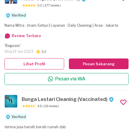
5.0
( 377 review )
Verified
Nama Mitra : Imam Setiyo | Layanan : Daily Cleaning | Area : Jakarta
Review Terbaru
'Bagusss'
Vina,
19 Jun 2023
5,0
Lihat Profil
Pesan Sekarang
Pesan via WA
Bunga Lestari Cleaning (Vaccinated)
4.8
( 26 review )
Verified
terima jasa bersih bersih rumah dsb