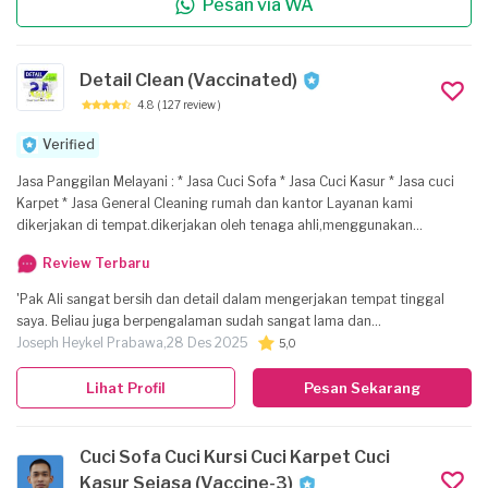
Pesan via WA
adalah layanan membersihkan seluruh bagian ruangan di rumah anda
seperti menyapu, mengepel, membersihkan kamar mandi agar rumah
anda bersih dan nyaman untuk ditempati.
Detail Clean (Vaccinated)
4.8
( 127 review )
Verified
Jasa Panggilan Melayani : * Jasa Cuci Sofa * Jasa Cuci Kasur * Jasa cuci
Karpet * Jasa General Cleaning rumah dan kantor Layanan kami
dikerjakan di tempat.dikerjakan oleh tenaga ahli,menggunakan
Chemical khusus sehingga media yg kami bersihkan bisa maksimal.
Review Terbaru
bebas bau,debu,tungau dll kering dalam hitungan Jam. buka senin -
minggu. apabila minat silahkan Chat.tks sejasa
'Pak Ali sangat bersih dan detail dalam mengerjakan tempat tinggal
saya. Beliau juga berpengalaman sudah sangat lama dan
berpengalaman melakukan vakum sofa dan tempat tidur'
Joseph Heykel Prabawa,
28 Des 2025
5,0
Lihat Profil
Pesan Sekarang
Cuci Sofa Cuci Kursi Cuci Karpet Cuci
Kasur Sejasa (Vaccine-3)