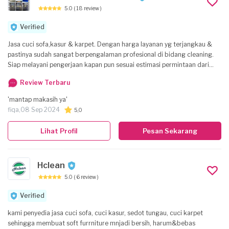
5.0
( 18 review )
Verified
Jasa cuci sofa,kasur & karpet. Dengan harga layanan yg terjangkau &
pastinya sudah sangat berpengalaman profesional di bidang cleaning.
Siap melayani pengerjaan kapan pun sesuai estimasi permintaan dari
para customer. Dan untuk jangkauan pengerjaan kami mencakup seluruh
Review Terbaru
wilayah SE-JABODETABEK, Insyaallah amanah & terpercaya,karna
kepuasan anda adalah prioritas utama kami.
'mantap makasih ya'
fiqa,
08 Sep 2024
5,0
Lihat Profil
Pesan Sekarang
Hclean
5.0
( 6 review )
Verified
kami penyedia jasa cuci sofa, cuci kasur, sedot tungau, cuci karpet
sehingga membuat soft furrniture mnjadi bersih, harum&bebas