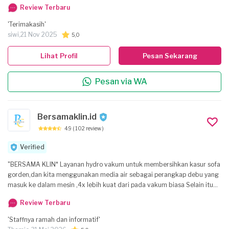
Review Terbaru
'Terimakasih'
siwi,
21 Nov 2025
5,0
Lihat Profil
Pesan Sekarang
Pesan via WA
Bersamaklin.id
4.9
( 102 review )
Verified
"BERSAMA KLIN* Layanan hydro vakum untuk membersihkan kasur sofa
gorden,dan kita menggunakan media air sebagai perangkap debu yang
masuk ke dalam mesin ,4x lebih kuat dari pada vakum biasa Selain itu
kita juga menyediakan layanan cuci sofa kasur karpet untuk
Review Terbaru
menghilangkan noda makanan dan lain lain ..
'Staffnya ramah dan informatif'