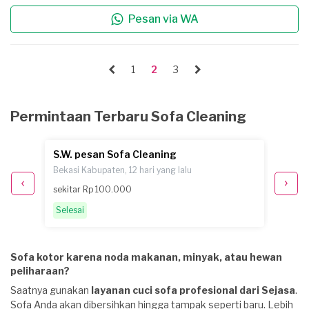
Pesan via WA
1
2
3
Permintaan Terbaru Sofa Cleaning
S.W. pesan Sofa Cleaning
V. pe
Bekasi Kabupaten, 12 hari yang lalu
Bekasi 
sekitar Rp 100.000
Rp 100
Selesai
Selesa
Sofa kotor karena noda makanan, minyak, atau hewan
peliharaan?
Saatnya gunakan
layanan cuci sofa profesional dari Sejasa
.
Sofa Anda akan dibersihkan hingga tampak seperti baru. Lebih