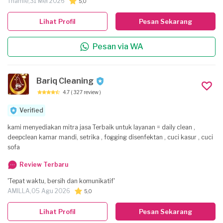
Thamie,
31 Mei 2026
5,0
Lihat Profil
Pesan Sekarang
Pesan via WA
Bariq Cleaning
4.7
( 327 review )
Verified
kami menyediakan mitra jasa Terbaik untuk layanan = daily clean ,
deepclean kamar mandi, setrika , fogging disenfektan , cuci kasur , cuci
sofa
Review Terbaru
'Tepat waktu, bersih dan komunikatif'
AMILLA,
05 Agu 2026
5,0
Lihat Profil
Pesan Sekarang