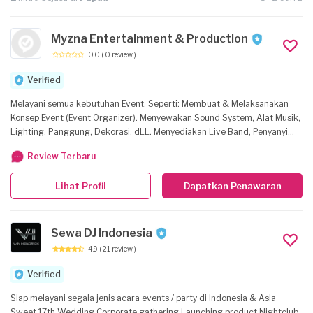
Myzna Entertainment & Production
0.0
( 0 review )
Verified
Melayani semua kebutuhan Event, Seperti: Membuat & Melaksanakan
Konsep Event (Event Organizer). Menyewakan Sound System, Alat Musik,
Lighting, Panggung, Dekorasi, dLL. Menyediakan Live Band, Penyanyi
Solo, MC, Dancer, SPG, dLL. Siap melayani semua Event Anda dengan
Review Terbaru
pelayanan terbaik & harga yang flexible, seperti Event: Launching
Product, Company/Family Gathering, Wedding Party, Birthday Party,
Lihat Profil
Dapatkan Penawaran
Workshop/Seminar, Music Show, dLL.
Sewa DJ Indonesia
4.9
( 21 review )
Verified
Siap melayani segala jenis acara events / party di Indonesia & Asia
Sweet 17th Wedding Corporate gathering Launching product Nightclub