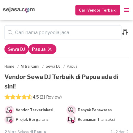
Cari Vendor Terbaik!
Sewa DJ
Papua
Home
/
Mitra Kami
/
Sewa DJ
/
Papua
Vendor Sewa DJ Terbaik di Papua ada di
sini!
4.5 (21 Review)
Vendor Terverifikasi
Banyak Penawaran
Projek Bergaransi
Keamanan Transaksi
2
Mitra Sejasa di
Papua
1 - 2 dari 2