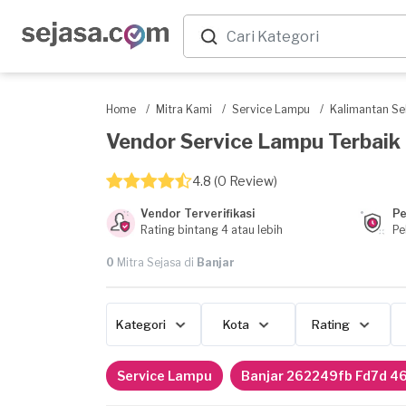
Home
/
Mitra Kami
/
Service Lampu
/
Kalimantan Se
Vendor Service Lampu Terbaik di
4.8 (0 Review)
Vendor Terverifikasi
Pe
Rating bintang 4 atau lebih
Pe
0
Mitra Sejasa di
Banjar
Kategori
Kota
Rating
Service Lampu
Banjar 262249fb Fd7d 4