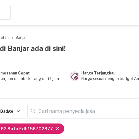
latan
/
Banjar
 Banjar ada di sini!
mesanan Cepat
Harga Terjangkau
kerjaan diambil kurang dari 1 jam
Harga sesuai dengan budget A
Badge
662 9afa Edb156702977