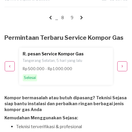
8
9
...
Permintaan Terbaru Service Kompor Gas
R. pesan Service Kompor Gas
I. pe
 lalu
Tangerang Selatan, 5 hari yang lalu
Tangera
Rp 500.000 - Rp 1.000.000
Rp 100
Selesai
Selesa
Kompor bermasalah atau butuh dipasang? Teknisi Sejasa
siap bantu instalasi dan perbaikan ringan berbagai jenis
kompor gas Anda
Kemudahan Menggunakan Sejasa:
Teknisi terverifikasi & profesional